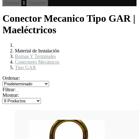
1
Anterior
Siguiente
Conector Mecanico Tipo GAR |
Maeléctricos
Material de Instalación
Bornas Y Terminales
Conectores Mecánicos
Tipo GAR
Ordenar:
Filtrar:
Mostrar: