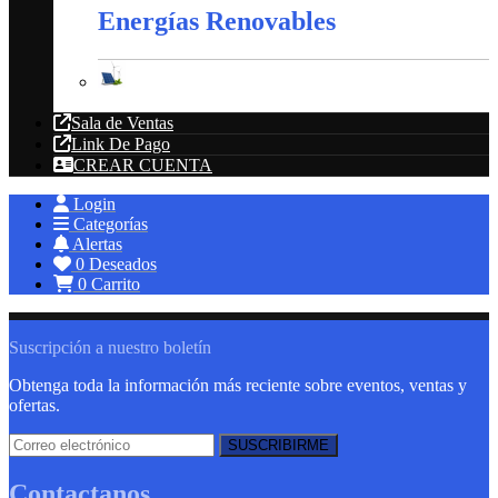
Energías Renovables
Energías Renovables
Sala de Ventas
Link De Pago
CREAR CUENTA
Login
Categorías
Alertas
0
Deseados
0
Carrito
Suscripción a nuestro boletín
Obtenga toda la información más reciente sobre eventos, ventas y
ofertas.
Contactanos