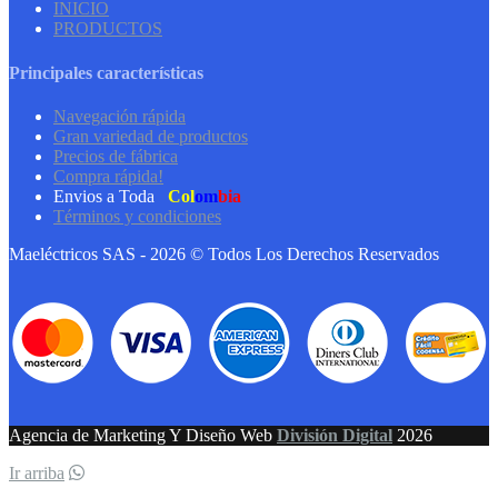
INICIO
PRODUCTOS
Principales características
Navegación rápida
Gran variedad de productos
Precios de fábrica
Compra rápida!
Envios a Toda
Col
om
bia
Términos y condiciones
Maeléctricos SAS - 2026 © Todos Los Derechos Reservados
Agencia de Marketing Y Diseño Web
División Digital
2026
Ir arriba