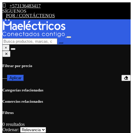
+573136483417
SÍGUENOS
PQR / CONTÁCTENOS
×
✕
Filtrar por precio
—
Aplicar
Categorías relacionadas
Comercios relacionados
Filtros
0
resultados
Ordenar: