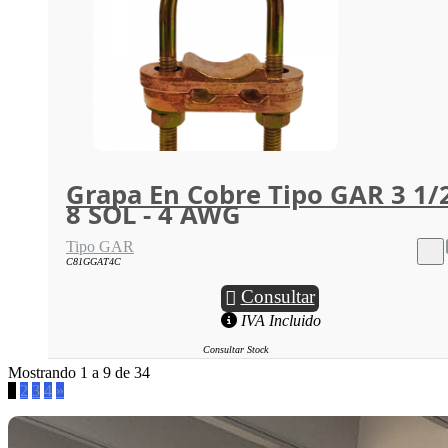
Grapa En Cobre Tipo GAR 3 1/
8 SOL - 4 AWG
Tipo GAR
C81GGAT4C
Consultar
IVA Incluido
Consultar Stock
Mostrando 1 a 9 de 34
1
2
3
4
»