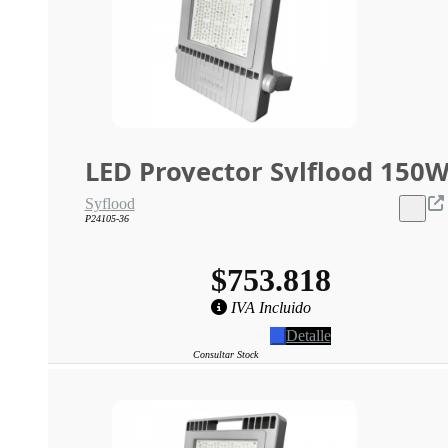
LED Proyector Sylflood 150
Syflood
P24105-36
$753.818
IVA Incluido
Detalle
Consultar Stock