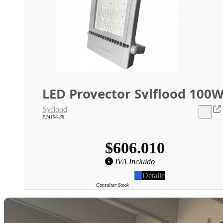
LED Proyector Sylflood 100
Syflood
P24104-36
$606.010
IVA Incluido
Detalle
Consultar Stock