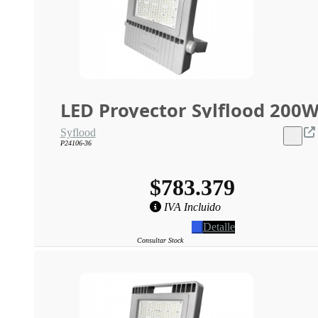
LED Proyector Sylflood 200
Syflood
P24106-36
$783.379
IVA Incluido
Detalle
Consultar Stock