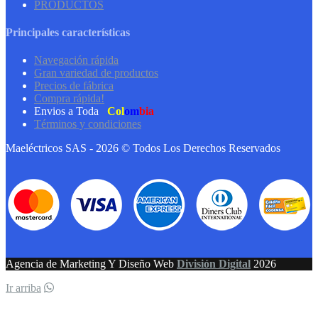
PRODUCTOS
Principales características
Navegación rápida
Gran variedad de productos
Precios de fábrica
Compra rápida!
Envios a Toda
Col
om
bia
Términos y condiciones
Maeléctricos SAS - 2026 © Todos Los Derechos Reservados
Agencia de Marketing Y Diseño Web
División Digital
2026
Ir arriba