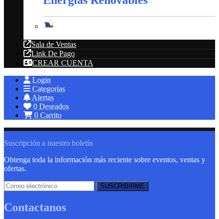
Energías Renovables
Sala de Ventas
Link De Pago
CREAR CUENTA
Login
Categorías
Alertas
0
Deseados
0
Carrito
Suscripción a nuestro boletín
Obtenga toda la información más reciente sobre eventos, ventas y
ofertas.
Contactanos