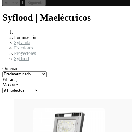
1
Anterior
Siguiente
Syflood | Maeléctricos
Iluminación
Sylvania
Exteriores
Proyectores
Syflood
Ordenar:
Filtrar:
Mostrar: