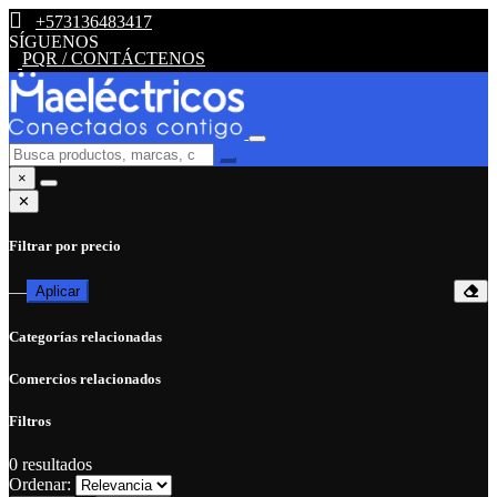
+573136483417
SÍGUENOS
PQR / CONTÁCTENOS
×
✕
Filtrar por precio
—
Aplicar
Categorías relacionadas
Comercios relacionados
Filtros
0
resultados
Ordenar: