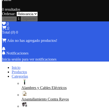
0
resultados
Ordenar:
1
Anterior
Siguiente
0
0
Total (
0
)
0
Aún no has agregado productos!
Notificaciones
Inicia sesión para ver notificaciones
Inicio
Productos
Categorías
Alambres y Cables Eléctricos
Apantallamiento Contra Rayos