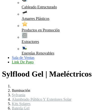
Cableado Estructurado
Amarres Plásticos
Productos en Promoción
Extractores
Energías Renovables
Sala de Ventas
Link De Pago
Sylflood Gel | Maeléctricos
Iluminación
Sylvania
Alumbrado Público Y Exteriores Solar
Kits Solares
Batería Gel