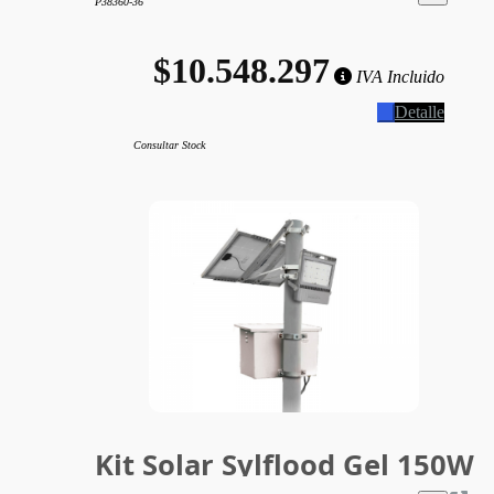
P38360-36
$10.548.297
IVA Incluido
Detalle
Consultar Stock
Kit Solar Sylflood Gel 150W