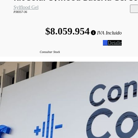
Sylflood Gel
P38357-36
$8.059.954
IVA Incluido
Detalle
Consultar Stock