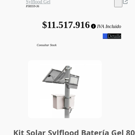
Sylflood Gel
P38359-36
$11.517.916
IVA Incluido
Detalle
Consultar Stock
Kit Solar Sylflood Batería Gel 8