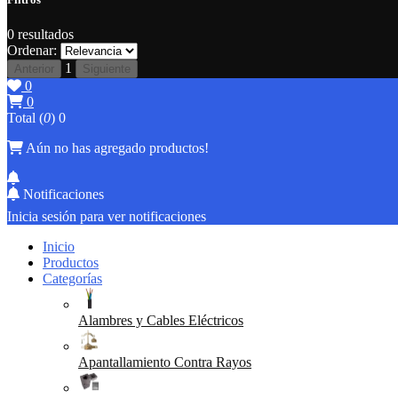
0
resultados
Ordenar:
1
Anterior
Siguiente
0
0
Total (
0
)
0
Aún no has agregado productos!
Notificaciones
Inicia sesión para ver notificaciones
Inicio
Productos
Categorías
Alambres y Cables Eléctricos
Apantallamiento Contra Rayos