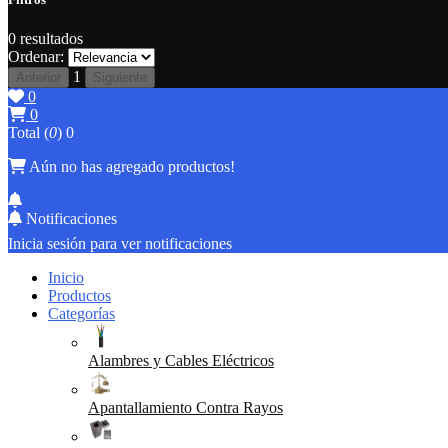
0
resultados
Ordenar:
1
Anterior
Siguiente
0
0
Total (
0
)
0
Aún no has agregado productos!
Notificaciones
Inicia sesión para ver notificaciones
Inicio
Productos
Categorías
Alambres y Cables Eléctricos
Apantallamiento Contra Rayos