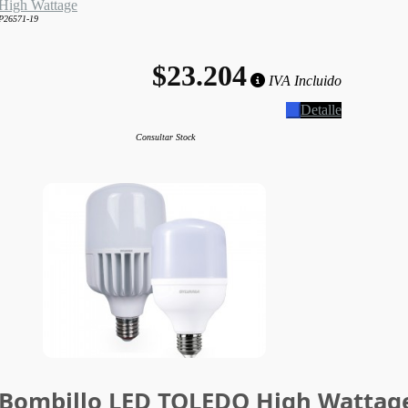
High Wattage
P26571-19
$23.204
IVA Incluido
Detalle
Consultar Stock
Bombillo LED TOLEDO High Wattag