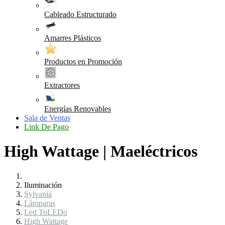
Cableado Estructurado
Amarres Plásticos
Productos en Promoción
Extractores
Energías Renovables
Sala de Ventas
Link De Pago
High Wattage | Maeléctricos
Iluminación
Sylvania
Lámparas
Led ToLEDo
High Wattage