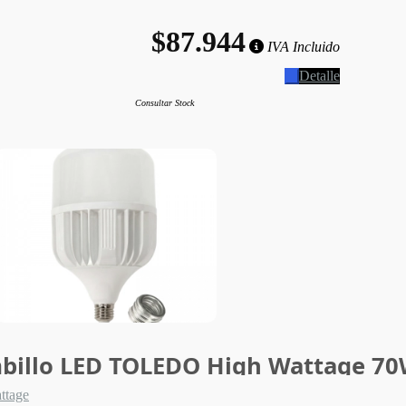
$87.944
IVA Incluido
Detalle
Consultar Stock
billo LED TOLEDO High Wattage 70
ttage