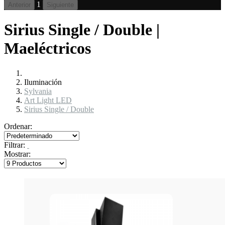
1
Anterior
Siguiente
Sirius Single / Double |
Maeléctricos
Iluminación
Sylvania
Art Light LED
Sirius Single / Double
Ordenar:
Filtrar:
Mostrar: