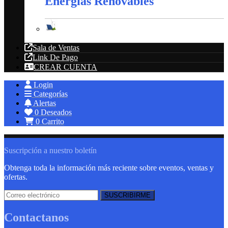
Energías Renovables
Energías Renovables
Sala de Ventas
Link De Pago
CREAR CUENTA
Login
Categorías
Alertas
0
Deseados
0
Carrito
Suscripción a nuestro boletín
Obtenga toda la información más reciente sobre eventos, ventas y
ofertas.
Contactanos