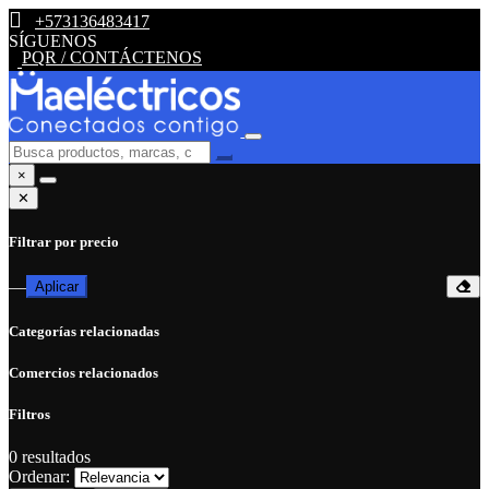
+573136483417
SÍGUENOS
PQR / CONTÁCTENOS
×
✕
Filtrar por precio
—
Aplicar
Categorías relacionadas
Comercios relacionados
Filtros
0
resultados
Ordenar: