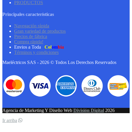
PRODUCTOS
Principales características
Navegación rápida
Gran variedad de productos
Precios de fábrica
Compra rápida!
Envios a Toda
Col
om
bia
Términos y condiciones
Maeléctricos SAS - 2026 © Todos Los Derechos Reservados
Agencia de Marketing Y Diseño Web
División Digital
2026
Ir arriba