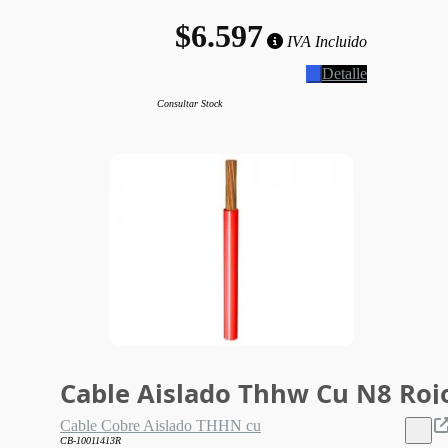
$6.597
IVA Incluido
Detalle
Consultar Stock
Cable Aislado Thhw Cu N8 Roj
Cable Cobre Aislado THHN cu
CB-10011413R