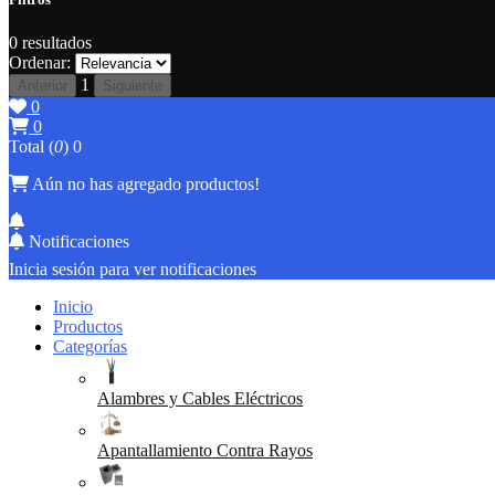
0
resultados
Ordenar:
1
Anterior
Siguiente
0
0
Total (
0
)
0
Aún no has agregado productos!
Notificaciones
Inicia sesión para ver notificaciones
Inicio
Productos
Categorías
Alambres y Cables Eléctricos
Apantallamiento Contra Rayos