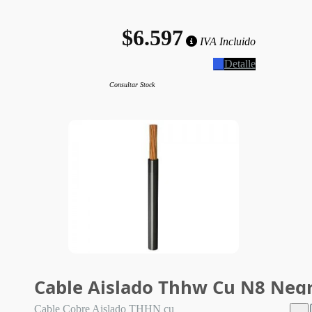
$6.597
IVA Incluido
Detalle
Consultar Stock
Cable Aislado Thhw Cu N8 Neg
Cable Cobre Aislado THHN cu