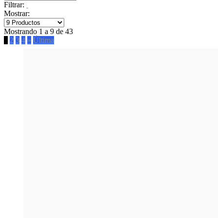
Filtrar:
Mostrar:
Mostrando 1 a 9 de 43
1
2
3
4
»
Última