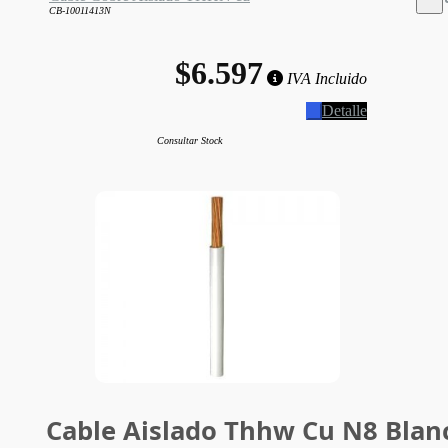
CB-10011413N
$6.597
IVA Incluido
Detalle
Consultar Stock
Cable Aislado Thhw Cu N8 Blan