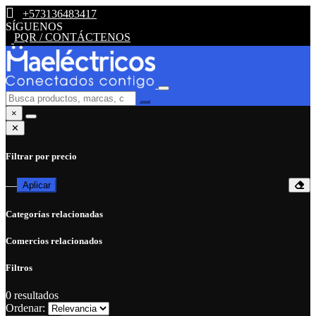
+573136483417
SÍGUENOS
PQR / CONTÁCTENOS
×
✕
Filtrar por precio
—
Aplicar
Categorías relacionadas
Comercios relacionados
Filtros
0
resultados
Ordenar: