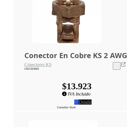
Conector En Cobre KS 2 AW
Conectores KS
C81CKS003
$13.923
IVA Incluido
Detalle
Consultar Stock