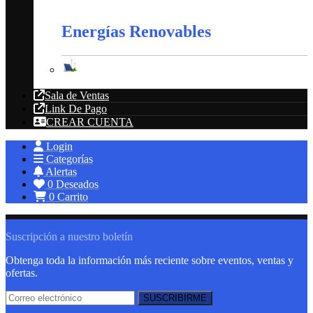
Extractores
Energías Renovables
Energías Renovables
Sala de Ventas
Link De Pago
CREAR CUENTA
Login
Categorías
Alertas
0
Deseados
0
Carrito
Suscripción a nuestro boletín
Obtenga toda la información más reciente sobre eventos, ventas y
ofertas.