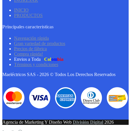
INGRESAR
INICIO
PRODUCTOS
Principales características
Navegación rápida
Gran variedad de productos
Precios de fábrica
Compra rápida!
Envios a Toda
Col
om
bia
Términos y condiciones
Maeléctricos SAS - 2026 © Todos Los Derechos Reservados
Agencia de Marketing Y Diseño Web
División Digital
2026