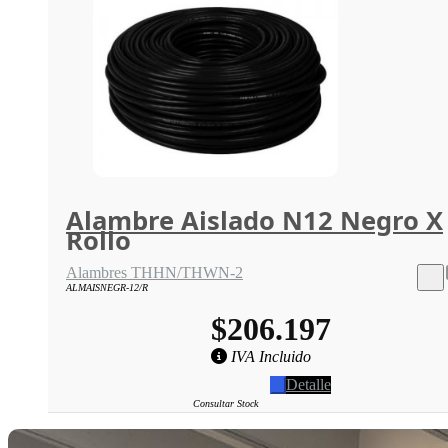
Alambre Aislado N12 Negro X
Rollo
Alambres THHN/THWN-2
ALMAISNEGR-12/R
$206.197
IVA Incluido
Detalle
Consultar Stock