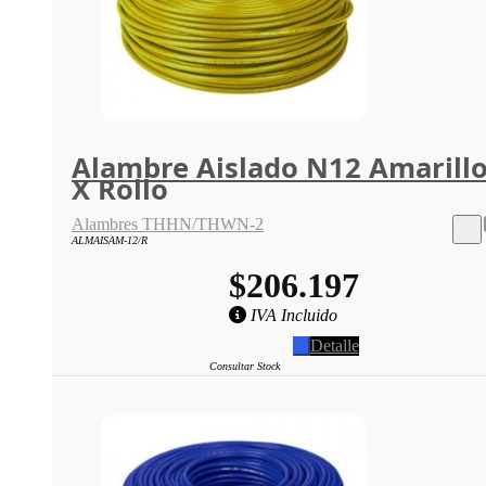
Alambre Aislado N12 Amarill
X Rollo
Alambres THHN/THWN-2
ALMAISAM-12/R
$206.197
IVA Incluido
Detalle
Consultar Stock