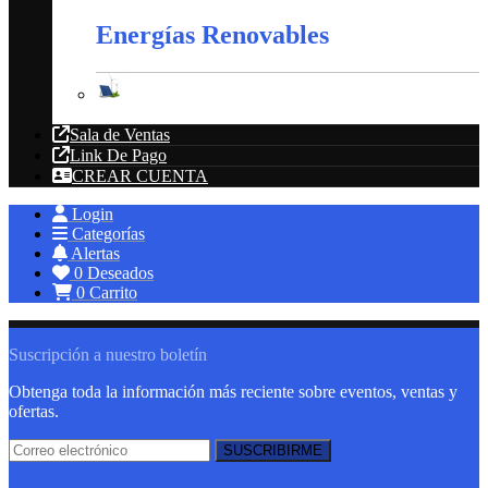
Energías Renovables
Energías Renovables
Sala de Ventas
Link De Pago
CREAR CUENTA
Login
Categorías
Alertas
0
Deseados
0
Carrito
Suscripción a nuestro boletín
Obtenga toda la información más reciente sobre eventos, ventas y
ofertas.