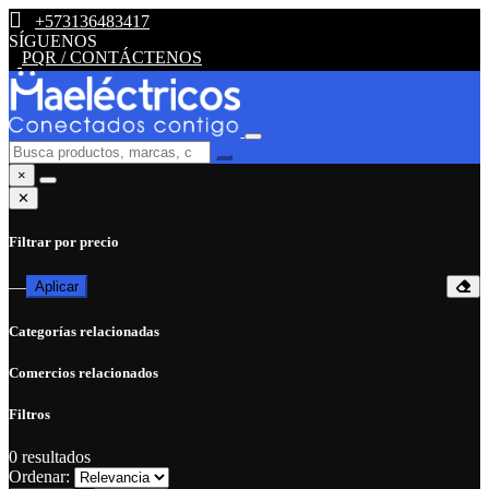
+573136483417
SÍGUENOS
PQR / CONTÁCTENOS
×
✕
Filtrar por precio
—
Aplicar
Categorías relacionadas
Comercios relacionados
Filtros
0
resultados
Ordenar: