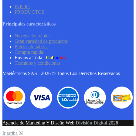
INICIO
PRODUCTOS
Principales características
Navegación rápida
Gran variedad de productos
Precios de fábrica
Compra rápida!
Envios a Toda
Col
om
bia
Términos y condiciones
Maeléctricos SAS - 2026 © Todos Los Derechos Reservados
Agencia de Marketing Y Diseño Web
División Digital
2026
Ir arriba