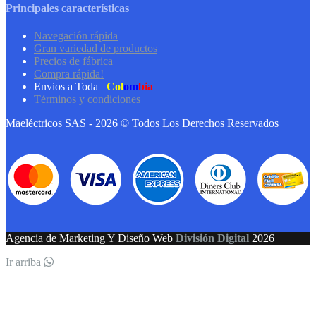
Principales características
Navegación rápida
Gran variedad de productos
Precios de fábrica
Compra rápida!
Envios a Toda
Col
om
bia
Términos y condiciones
Maeléctricos SAS - 2026 © Todos Los Derechos Reservados
Agencia de Marketing Y Diseño Web
División Digital
2026
Ir arriba