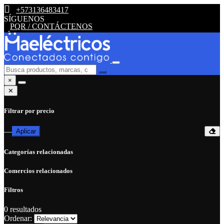
+573136483417
SÍGUENOS
PQR / CONTÁCTENOS
×
✕
Filtrar por precio
—
Aplicar
Categorías relacionadas
Comercios relacionados
Filtros
0
resultados
Ordenar: