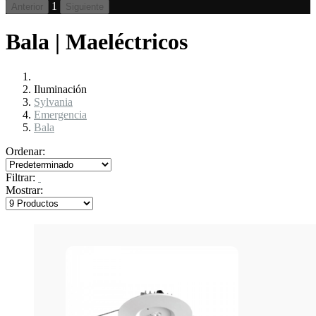
1
Anterior
Siguiente
Bala | Maeléctricos
Iluminación
Sylvania
Emergencia
Bala
Ordenar:
Filtrar:
Mostrar: