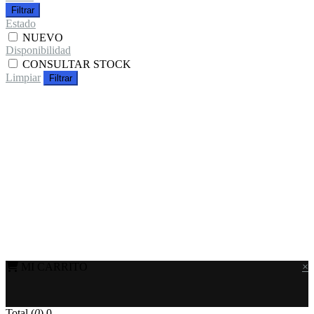
Filtrar
Estado
NUEVO
Disponibilidad
CONSULTAR STOCK
Limpiar
Filtrar
MI CARRITO
×
Total (
0
)
0