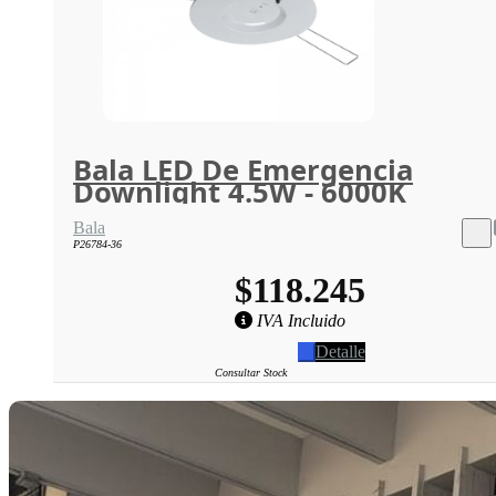
Bala LED De Emergencia
Downlight 4.5W - 6000K
Bala
P26784-36
$118.245
IVA Incluido
Detalle
Consultar Stock