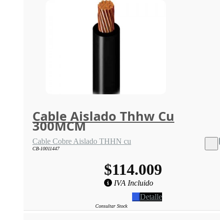
Cable Aislado Thhw Cu
300MCM
Cable Cobre Aislado THHN cu
CB-10011447
$114.009
IVA Incluido
Detalle
Consultar Stock