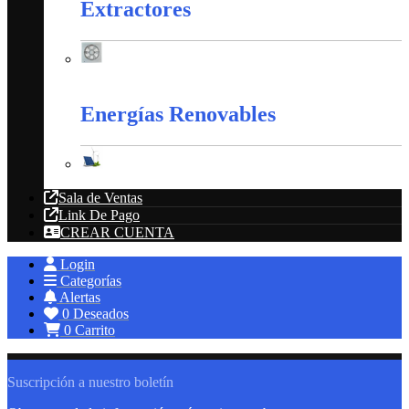
Extractores
Extractores
Energías Renovables
Energías Renovables
Sala de Ventas
Link De Pago
CREAR CUENTA
Login
Categorías
Alertas
0
Deseados
0
Carrito
Suscripción a nuestro boletín