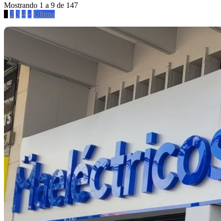
Mostrando 1 a 9 de 147
1
2
3
4
»
Última