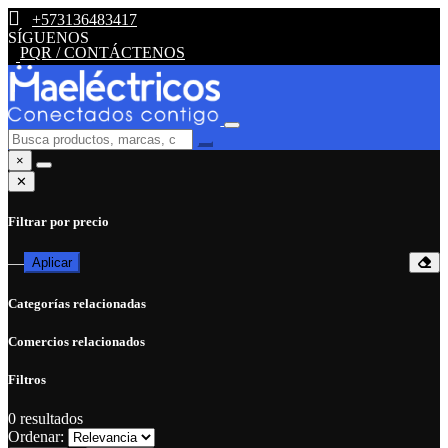
+573136483417
SÍGUENOS
PQR / CONTÁCTENOS
×
✕
Filtrar por precio
—
Aplicar
Categorías relacionadas
Comercios relacionados
Filtros
0
resultados
Ordenar: