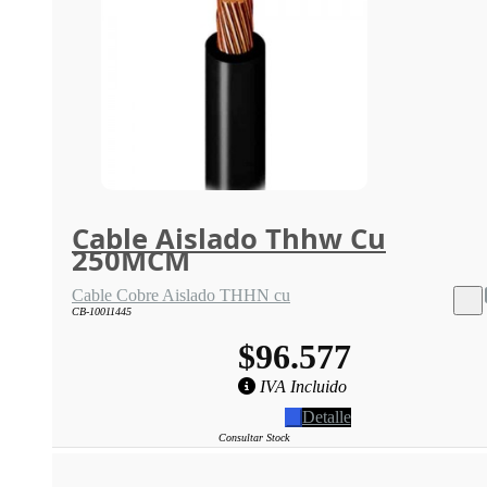
Cable Aislado Thhw Cu
250MCM
Cable Cobre Aislado THHN cu
CB-10011445
$96.577
IVA Incluido
Detalle
Consultar Stock