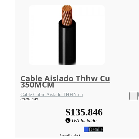
Cable Aislado Thhw Cu
350MCM
Cable Cobre Aislado THHN cu
CB-10011449
$135.846
IVA Incluido
Detalle
Consultar Stock