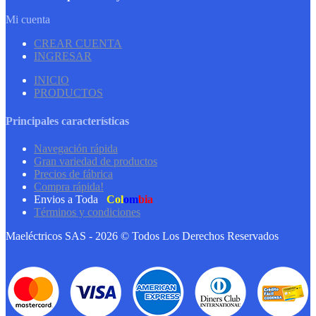
Mi cuenta
CREAR CUENTA
INGRESAR
INICIO
PRODUCTOS
Principales características
Navegación rápida
Gran variedad de productos
Precios de fábrica
Compra rápida!
Envios a Toda
Col
om
bia
Términos y condiciones
Maeléctricos SAS - 2026 © Todos Los Derechos Reservados