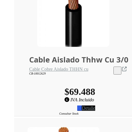
Cable Aislado Thhw Cu 3/0
Cable Cobre Aislado THHN cu
CB-10012629
$69.488
IVA Incluido
Detalle
Consultar Stock