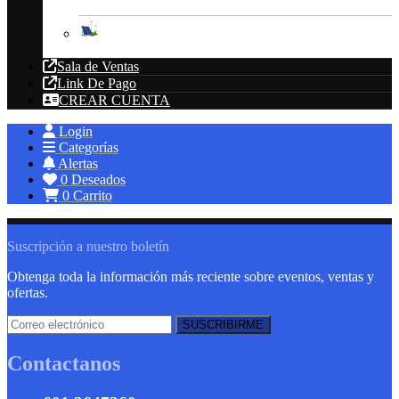
Energías Renovables
Sala de Ventas
Link De Pago
CREAR CUENTA
Login
Categorías
Alertas
0
Deseados
0
Carrito
Suscripción a nuestro boletín
Obtenga toda la información más reciente sobre eventos, ventas y
ofertas.
Contactanos