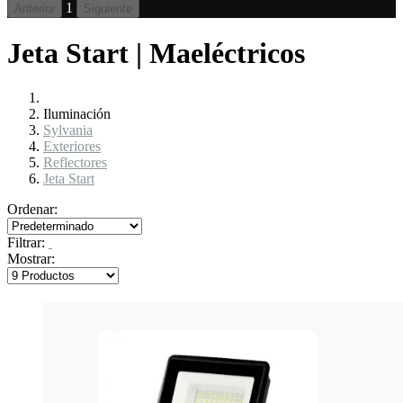
1
Anterior
Siguiente
Jeta Start | Maeléctricos
Iluminación
Sylvania
Exteriores
Reflectores
Jeta Start
Ordenar:
Filtrar:
Mostrar: