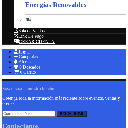
Energías Renovables
Energías Renovables
Sala de Ventas
Link De Pago
CREAR CUENTA
Login
Categorías
Alertas
0
Deseados
0
Carrito
Suscripción a nuestro boletín
Obtenga toda la información más reciente sobre eventos, ventas y
ofertas.
Contactanos