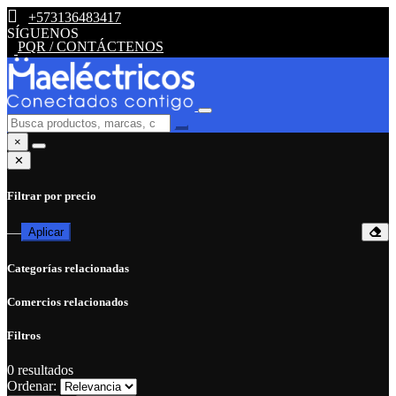
+573136483417
SÍGUENOS
PQR / CONTÁCTENOS
×
✕
Filtrar por precio
—
Aplicar
Categorías relacionadas
Comercios relacionados
Filtros
0
resultados
Ordenar: