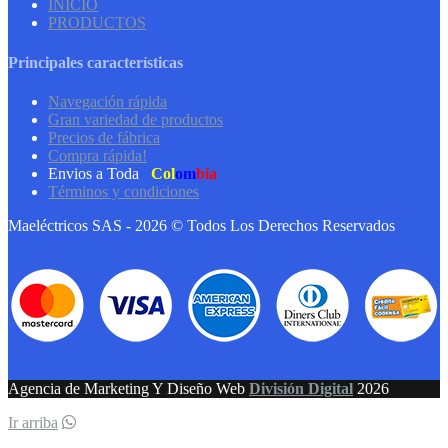
INICIO
PRODUCTOS
Principales características
Navegación rápida
Gran variedad de productos
Precios de fábrica
Compra rápida!
Envios a Toda
Col
om
bia
Términos y condiciones
Maeléctricos SAS - 2026 © Todos Los Derechos Reservados
Agencia de Marketing Y Diseño Web
División Digital
2026
Ir arriba