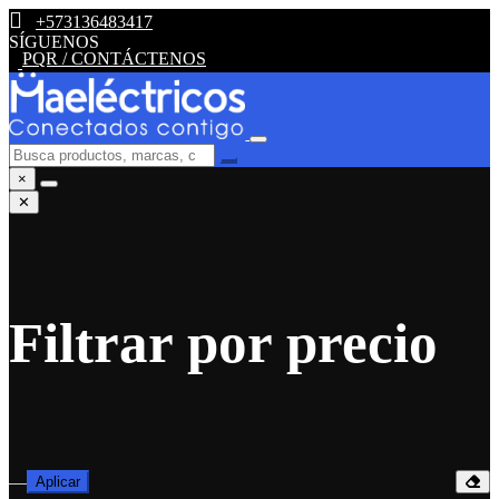
+573136483417
SÍGUENOS
PQR / CONTÁCTENOS
×
✕
Filtrar por precio
—
Aplicar