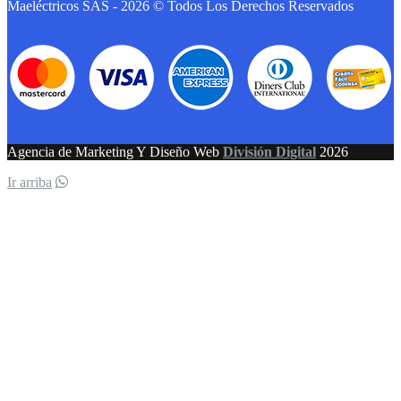
Maeléctricos SAS - 2026 © Todos Los Derechos Reservados
Agencia de Marketing Y Diseño Web
División Digital
2026
Ir arriba