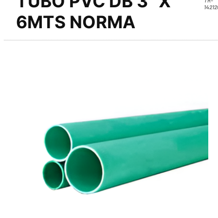
TUBO PVC DB 3" X
14212
6MTS NORMA