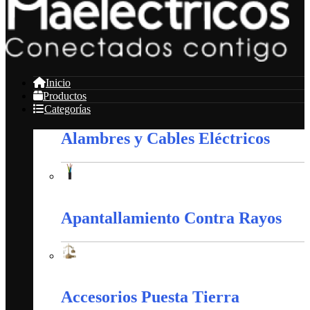
Inicio
Productos
Categorías
Alambres y Cables Eléctricos
Alambres y Cables Eléctricos
Apantallamiento Contra Rayos
Apantallamiento Contra Rayos
Accesorios Puesta Tierra