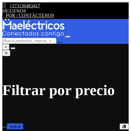
+573136483417
SÍGUENOS
PQR / CONTÁCTENOS
×
✕
Filtrar por precio
—
Aplicar