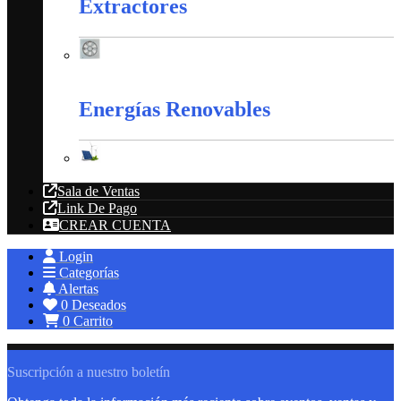
Extractores
Extractores
Energías Renovables
Energías Renovables
Sala de Ventas
Link De Pago
CREAR CUENTA
Login
Categorías
Alertas
0
Deseados
0
Carrito
Suscripción a nuestro boletín