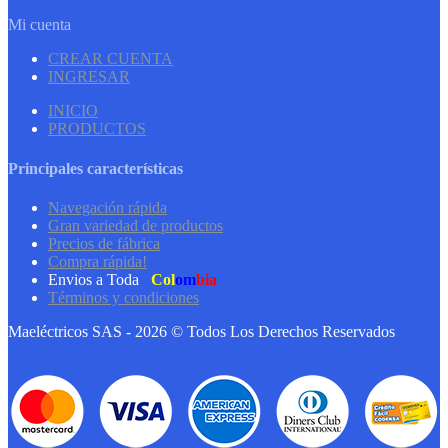
Mi cuenta
CREAR CUENTA
INGRESAR
INICIO
PRODUCTOS
Principales características
Navegación rápida
Gran variedad de productos
Precios de fábrica
Compra rápida!
Envios a Toda
Col
om
bia
Términos y condiciones
Maeléctricos SAS - 2026 © Todos Los Derechos Reservados