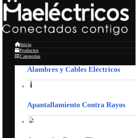
Inicio
Productos
Categorías
Alambres y Cables Eléctricos
Alambres y Cables Eléctricos
Apantallamiento Contra Rayos
Apantallamiento Contra Rayos