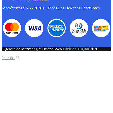
Maeléctricos SAS - 2026 © Todos Los Derechos Reservados
Agencia de Marketing Y Diseño Web
División Digital
2026
Ir arriba