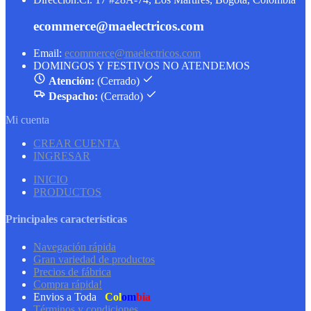
ecommerce@maelectricos.com
Email:
ecommerce@maelectricos.com
DOMINGOS Y FESTIVOS NO ATENDEMOS
Atención:
(Cerrado)
Despacho:
(Cerrado)
Mi cuenta
CREAR CUENTA
INGRESAR
INICIO
PRODUCTOS
Principales características
Navegación rápida
Gran variedad de productos
Precios de fábrica
Compra rápida!
Envios a Toda
Col
om
bia
Términos y condiciones