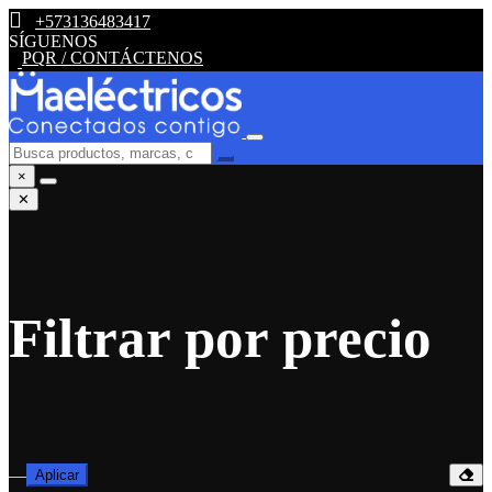
+573136483417
SÍGUENOS
PQR / CONTÁCTENOS
×
✕
Filtrar por precio
—
Aplicar