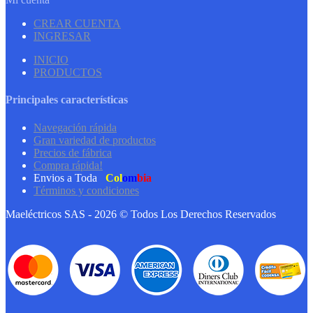
CREAR CUENTA
INGRESAR
INICIO
PRODUCTOS
Principales características
Navegación rápida
Gran variedad de productos
Precios de fábrica
Compra rápida!
Envios a Toda
Col
om
bia
Términos y condiciones
Maeléctricos SAS - 2026 © Todos Los Derechos Reservados