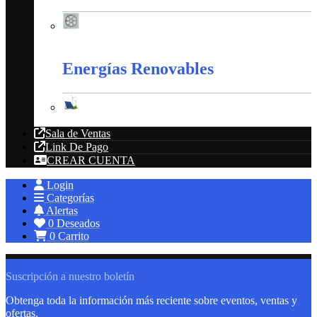
Extractores
Energías Renovables
Energías Renovables
Sala de Ventas
Link De Pago
CREAR CUENTA
Login
Categorías
Alertas
0
Deseados
0
Carrito
Suscripción a nuestro boletín
Obtenga toda la información más reciente sobre eventos, ventas y
ofertas.