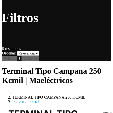
Filtros
0
resultados
Ordenar:
1
Anterior
Siguiente
Terminal Tipo Campana 250
Kcmil | Maeléctricos
TERMINAL TIPO CAMPANA 250 KCMIL
VOLVER ATRÁS
T11BL1H