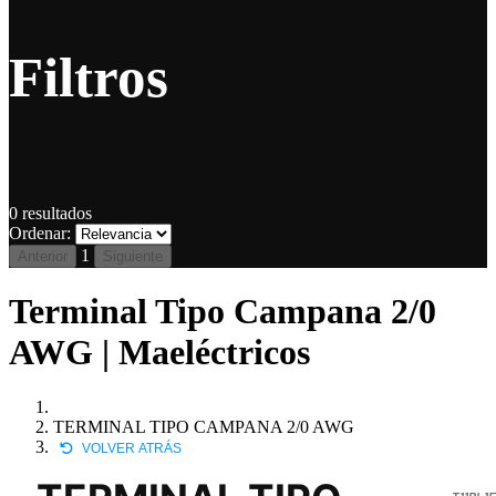
Filtros
0
resultados
Ordenar:
1
Anterior
Siguiente
Terminal Tipo Campana 2/0
AWG | Maeléctricos
TERMINAL TIPO CAMPANA 2/0 AWG
VOLVER ATRÁS
T11BL1F