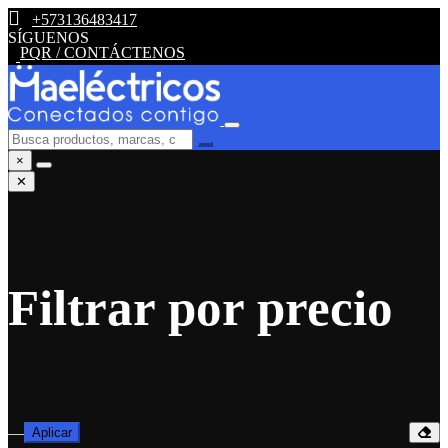
+573136483417
SÍGUENOS
PQR / CONTÁCTENOS
×
✕
Filtrar por precio
—
Aplicar