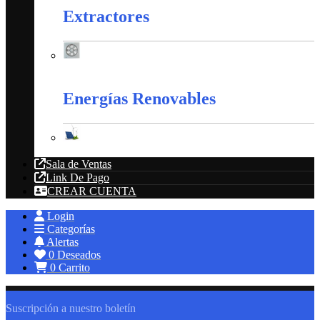
Extractores
Extractores
Energías Renovables
Energías Renovables
Sala de Ventas
Link De Pago
CREAR CUENTA
Login
Categorías
Alertas
0
Deseados
0
Carrito
Suscripción a nuestro boletín