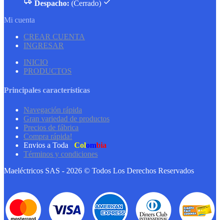
Despacho:
(Cerrado)
Mi cuenta
CREAR CUENTA
INGRESAR
INICIO
PRODUCTOS
Principales características
Navegación rápida
Gran variedad de productos
Precios de fábrica
Compra rápida!
Envios a Toda
Col
om
bia
Términos y condiciones
Maeléctricos SAS - 2026 © Todos Los Derechos Reservados