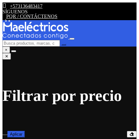
+573136483417
SÍGUENOS
PQR / CONTÁCTENOS
×
✕
Filtrar por precio
—
Aplicar