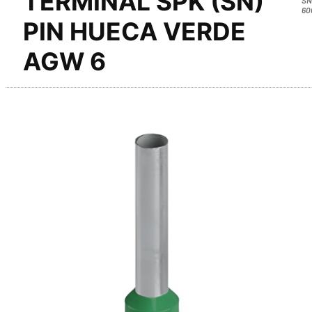
TERMINAL SPK (SN)
60
PIN HUECA VERDE
AGW 6