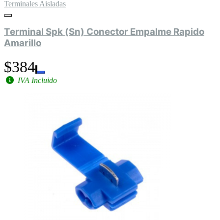
Terminales Aisladas
Terminal Spk (Sn) Conector Empalme Rapido
Amarillo
$384
IVA Incluido