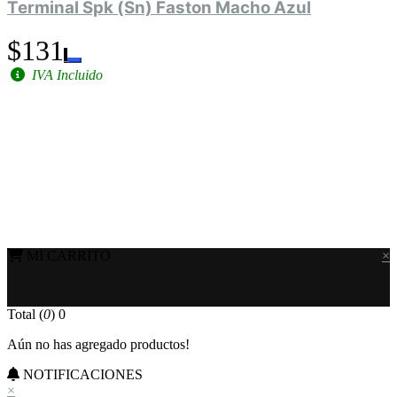
Terminal Spk (Sn) Faston Macho Azul
$131
IVA Incluido
MI CARRITO
×
Total (
0
)
0
Aún no has agregado productos!
NOTIFICACIONES
×