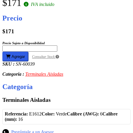
$171
IVA incluido
Precio
$171
Precio Sujeto a Disponibilidad
Agregar
Consultar Stock
SKU :
SN-60039
Categoría :
Terminales Aisladas
Categoría
Terminales Aisladas
Referencia:
E1612
Color:
Verde
Calibre (AWG):
6
Calibre
(mm):
16
Pregúntale a un Asesor