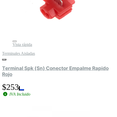
Vista rápida
Terminales Aisladas
Terminal Spk (Sn) Conector Empalme Rapido
Rojo
$253
IVA Incluido