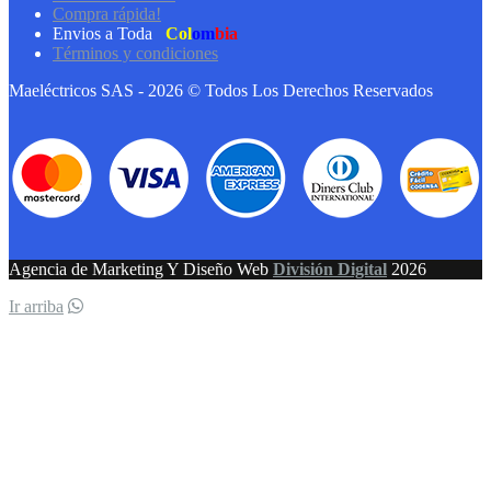
Compra rápida!
Envios a Toda
Col
om
bia
Términos y condiciones
Maeléctricos SAS - 2026 © Todos Los Derechos Reservados
Agencia de Marketing Y Diseño Web
División Digital
2026
Ir arriba