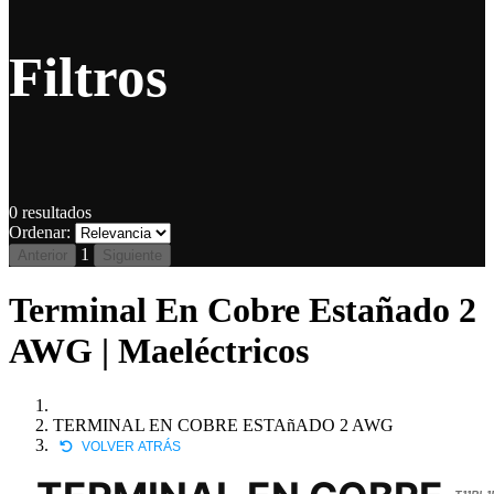
Filtros
0
resultados
Ordenar:
1
Anterior
Siguiente
Terminal En Cobre Estañado 2
AWG | Maeléctricos
TERMINAL EN COBRE ESTAñADO 2 AWG
VOLVER ATRÁS
T11BL1