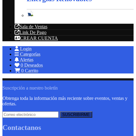
Energías Renovables
Sala de Ventas
Link De Pago
CREAR CUENTA
Login
Categorías
Alertas
0
Deseados
0
Carrito
Suscripción a nuestro boletín
Obtenga toda la información más reciente sobre eventos, ventas y
ofertas.
Contactanos