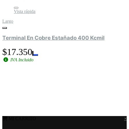
Vista rápida
Largo
Terminal En Cobre Estañado 400 Kcmil
$17.350
IVA Incluido
MI CARRITO
×