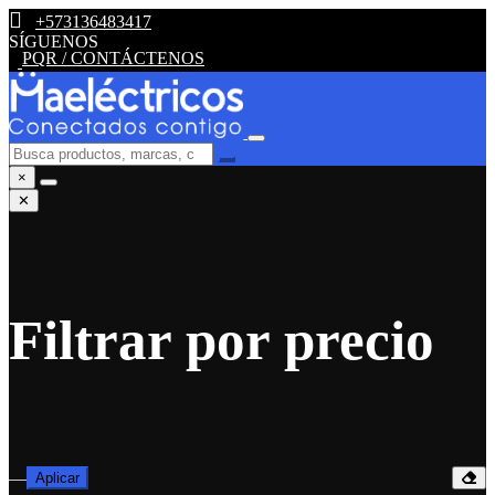
+573136483417
SÍGUENOS
PQR / CONTÁCTENOS
×
✕
Filtrar por precio
—
Aplicar