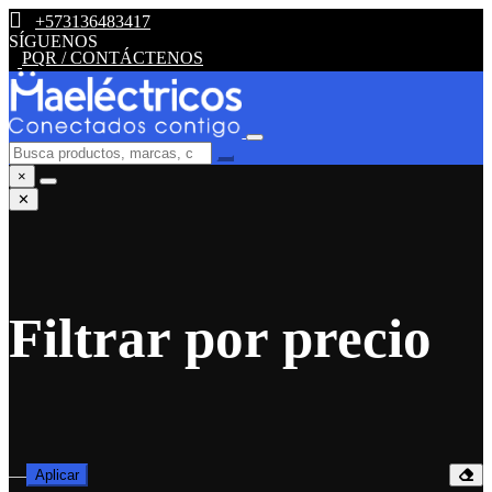
+573136483417
SÍGUENOS
PQR / CONTÁCTENOS
×
✕
Filtrar por precio
—
Aplicar