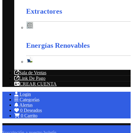
Extractores
Extractores
Energías Renovables
Energías Renovables
Sala de Ventas
Link De Pago
CREAR CUENTA
Login
Categorías
Alertas
0
Deseados
0
Carrito
Suscripción a nuestro boletín