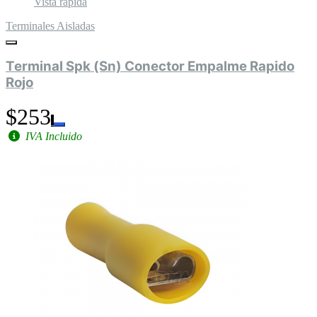
Vista rápida
Terminales Aisladas
Terminal Spk (Sn) Conector Empalme Rapido
Rojo
$253
IVA Incluido