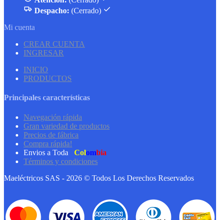
Despacho:
(Cerrado)
Mi cuenta
CREAR CUENTA
INGRESAR
INICIO
PRODUCTOS
Principales características
Navegación rápida
Gran variedad de productos
Precios de fábrica
Compra rápida!
Envios a Toda
Col
om
bia
Términos y condiciones
Maeléctricos SAS - 2026 © Todos Los Derechos Reservados