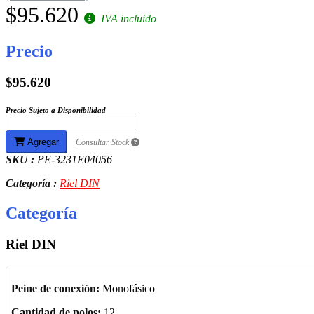
$95.620
IVA incluido
Precio
$95.620
Precio Sujeto a Disponibilidad
Agregar
Consultar Stock
SKU :
PE-3231E04056
Categoría :
Riel DIN
Categoría
Riel DIN
Peine de conexión:
Monofásico
Cantidad de polos:
12