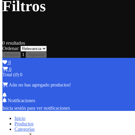
Filtros
0
resultados
Ordenar:
1
Anterior
Siguiente
0
0
Total (
0
)
0
Aún no has agregado productos!
Notificaciones
Inicia sesión para ver notificaciones
Inicio
Productos
Categorías