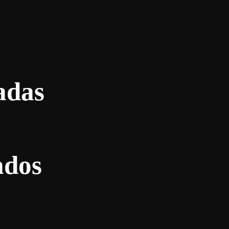
adas
ados