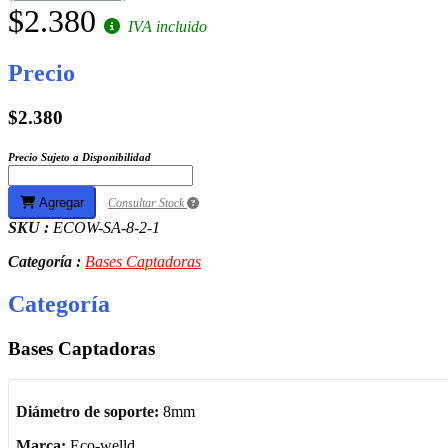
$2.380
IVA incluido
Precio
$2.380
Precio Sujeto a Disponibilidad
Agregar
Consultar Stock
SKU :
ECOW-SA-8-2-1
Categoría :
Bases Captadoras
Categoría
Bases Captadoras
Diámetro de soporte:
8mm
Marca:
Eco-welld