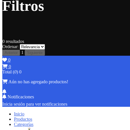
Filtros
0
resultados
Ordenar:
1
Anterior
Siguiente
0
0
Total (
0
)
0
Aún no has agregado productos!
Notificaciones
Inicia sesión para ver notificaciones
Inicio
Productos
Categorías