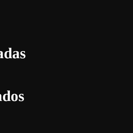
adas
ados