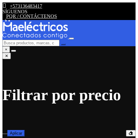
+573136483417
SÍGUENOS
PQR / CONTÁCTENOS
×
✕
Filtrar por precio
—
Aplicar