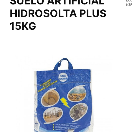
SUELO ARTIFICIAL
HSP
HIDROSOLTA PLUS
15KG