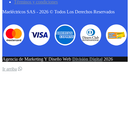
Términos y condiciones
Maeléctricos SAS - 2026 © Todos Los Derechos Reservados
Agencia de Marketing Y Diseño Web
División Digital
2026
Ir arriba