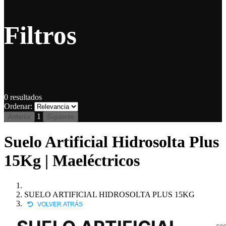
Filtros
0
resultados
Ordenar:
1
Anterior
Siguiente
Suelo Artificial Hidrosolta Plus
15Kg | Maeléctricos
SUELO ARTIFICIAL HIDROSOLTA PLUS 15KG
VOLVER ATRÁS
EC