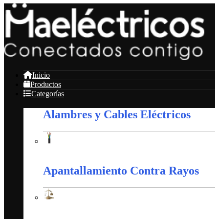
Inicio
Productos
Categorías
Alambres y Cables Eléctricos
Alambres y Cables Eléctricos
Apantallamiento Contra Rayos
Apantallamiento Contra Rayos