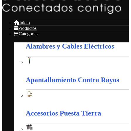
Inicio
Productos
Categorías
Alambres y Cables Eléctricos
Alambres y Cables Eléctricos
Apantallamiento Contra Rayos
Apantallamiento Contra Rayos
Accesorios Puesta Tierra