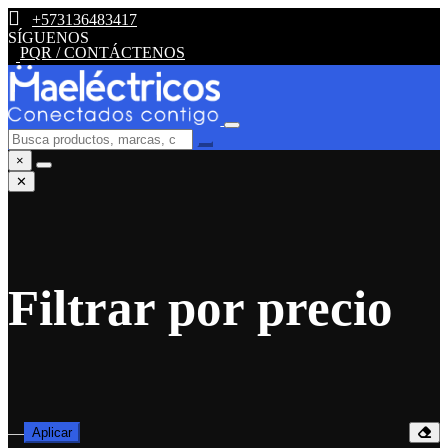
+573136483417
SÍGUENOS
PQR / CONTÁCTENOS
×
✕
Filtrar por precio
—
Aplicar