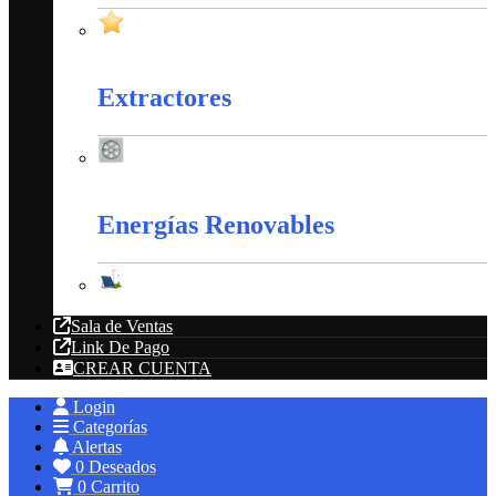
Productos en Promoción
Extractores
Extractores
Energías Renovables
Energías Renovables
Sala de Ventas
Link De Pago
CREAR CUENTA
Login
Categorías
Alertas
0
Deseados
0
Carrito