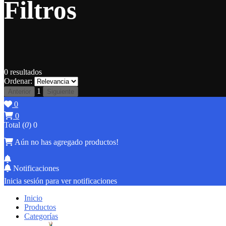
Filtros
0
resultados
Ordenar:
1
Anterior
Siguiente
0
0
Total (
0
)
0
Aún no has agregado productos!
Notificaciones
Inicia sesión para ver notificaciones
Inicio
Productos
Categorías