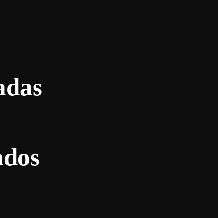
adas
ados