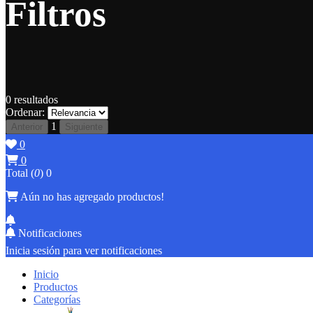
Filtros
0
resultados
Ordenar:
1
Anterior
Siguiente
0
0
Total (
0
)
0
Aún no has agregado productos!
Notificaciones
Inicia sesión para ver notificaciones
Inicio
Productos
Categorías