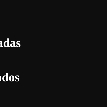
adas
ados