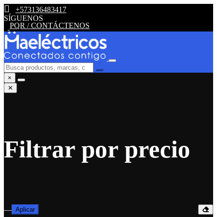
+573136483417
SÍGUENOS
PQR / CONTÁCTENOS
×
✕
Filtrar por precio
—
Aplicar