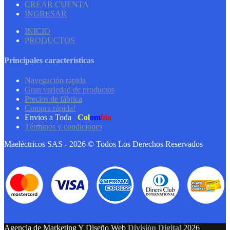
CREAR CUENTA
INGRESAR
INICIO
PRODUCTOS
Principales características
Navegación rápida
Gran variedad de productos
Precios de fábrica
Compra rápida!
Envios a Toda
Col
om
bia
Términos y condiciones
Maeléctricos SAS - 2026 © Todos Los Derechos Reservados
Agencia de Marketing Y Diseño Web
División Digital
2026