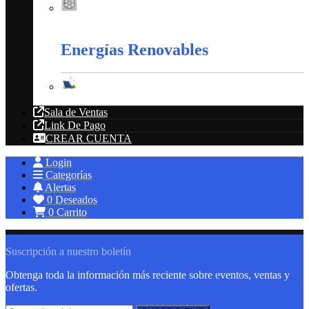
Extractores
Energías Renovables
Energías Renovables
Sala de Ventas
Link De Pago
CREAR CUENTA
Login
Categorías
Alertas
0
Deseados
0
Carrito
Suscripción a nuestro boletín
Obtenga toda la información más reciente sobre eventos, ventas y
ofertas.