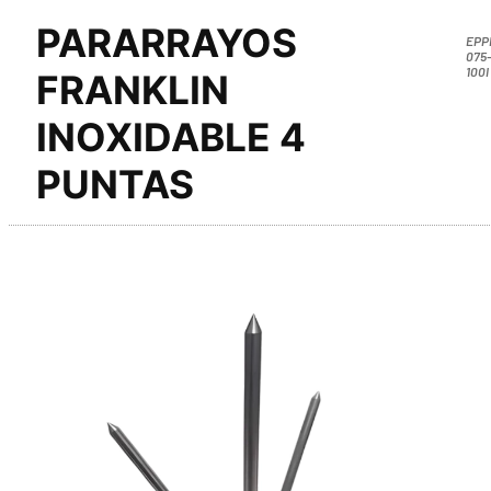
PARARRAYOS
EPP
075
100I
FRANKLIN
INOXIDABLE 4
PUNTAS