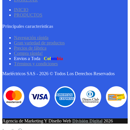
INICIO
PRODUCTOS
Principales características
Navegación rápida
Gran variedad de productos
Precios de fábrica
Compra rápida!
Envios a Toda
Col
om
bia
Términos y condiciones
Maeléctricos SAS - 2026 © Todos Los Derechos Reservados
Agencia de Marketing Y Diseño Web
División Digital
2026