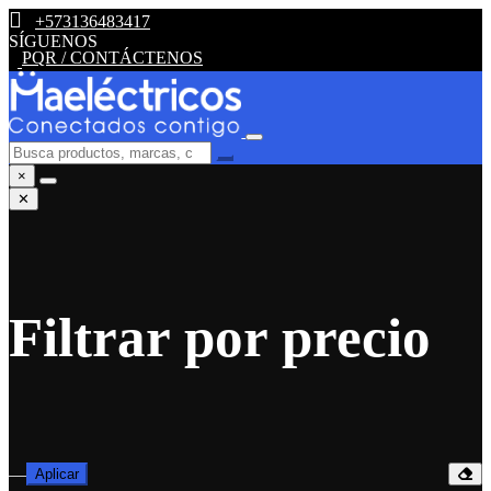
+573136483417
SÍGUENOS
PQR / CONTÁCTENOS
×
✕
Filtrar por precio
—
Aplicar