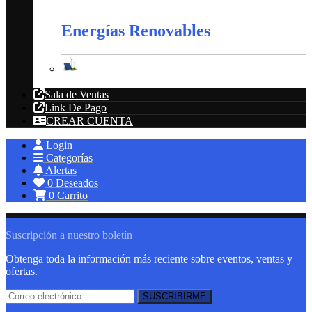
Extractores
Energías Renovables
Energías Renovables
Sala de Ventas
Link De Pago
CREAR CUENTA
Login
Categorías
Alertas
0
Deseados
0
Carrito
Suscripción a nuestro boletín
Obtenga toda la información más reciente sobre eventos, ventas y
ofertas.