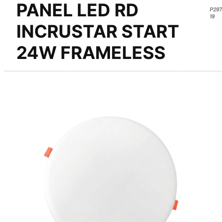
PANEL LED RD
P297
19
INCRUSTAR START
24W FRAMELESS