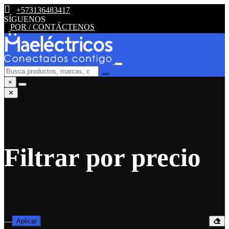
+573136483417
SÍGUENOS
PQR / CONTÁCTENOS
×
✕
Filtrar por precio
—
Aplicar