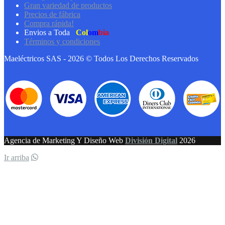
Gran variedad de productos
Precios de fábrica
Compra rápida!
Envios a Toda
Col
om
bia
Términos y condiciones
Maeléctricos SAS - 2026 © Todos Los Derechos Reservados
Agencia de Marketing Y Diseño Web
División Digital
2026
Ir arriba