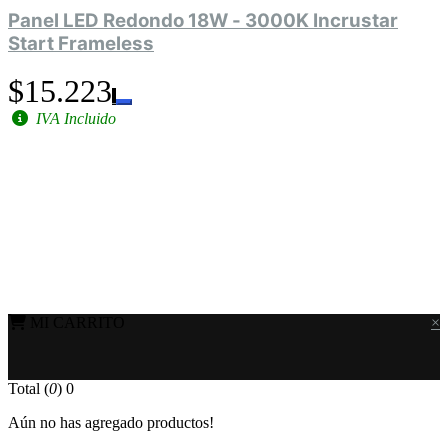
Panel LED Redondo 18W - 3000K Incrustar
Start Frameless
$15.223
IVA Incluido
MI CARRITO
×
Total (
0
)
0
Aún no has agregado productos!