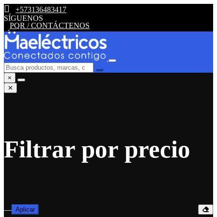
+573136483417
SÍGUENOS
PQR / CONTÁCTENOS
×
✕
Filtrar por precio
—
Aplicar