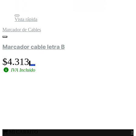
Vista rápida
Marcador de Cables
Marcador cable letra B
$4.313
IVA Incluido
MI CARRITO
×