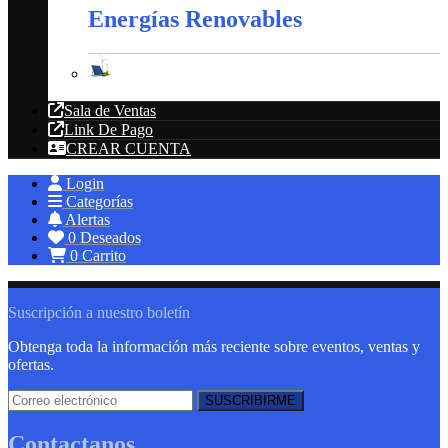
Energías Renovables
Energías Renovables
Sala de Ventas
Link De Pago
CREAR CUENTA
Login
Categorías
Alertas
0
Deseados
0
Carrito
Suscripción a nuestro boletín
Obtenga toda la información más reciente sobre eventos, ventas y
ofertas.
Contactanos