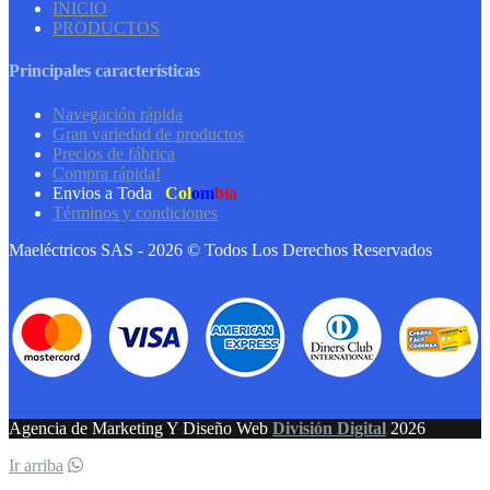
INICIO
PRODUCTOS
Principales características
Navegación rápida
Gran variedad de productos
Precios de fábrica
Compra rápida!
Envios a Toda
Col
om
bia
Términos y condiciones
Maeléctricos SAS - 2026 © Todos Los Derechos Reservados
Agencia de Marketing Y Diseño Web
División Digital
2026
Ir arriba