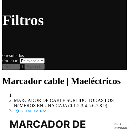
Filtros
0
resultados
Ordenar:
1
Anterior
Siguiente
Marcador cable | Maeléctricos
MARCADOR DE CABLE SURTIDO TODAS LOS
NúMEROS EN UNA CAJA (0-1-2-3-4-5-6-7-8-9)
VOLVER ATRÁS
MARCADOR DE
EC-1-
NUMSURT