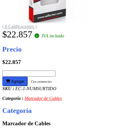
( 6 Calificaciones )
$22.857
IVA incluido
Precio
$22.857
Agregar
Con existencias
SKU :
EC-1-NUMSURTIDO
Categoría :
Marcador de Cables
Categoría
Marcador de Cables