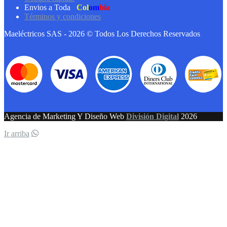
Envios a Toda
Col
om
bia
Términos y condiciones
Maeléctricos SAS - 2026 © Todos Los Derechos Reservados
Agencia de Marketing Y Diseño Web
División Digital
2026
Ir arriba