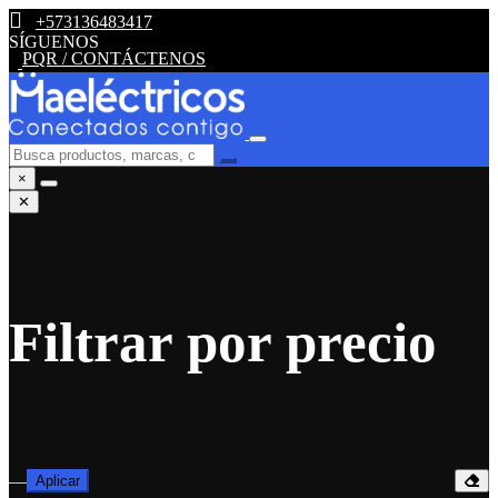
+573136483417
SÍGUENOS
PQR / CONTÁCTENOS
×
✕
Filtrar por precio
—
Aplicar