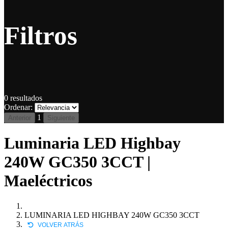
Filtros
0
resultados
Ordenar:
1
Anterior
Siguiente
Luminaria LED Highbay
240W GC350 3CCT |
Maeléctricos
LUMINARIA LED HIGHBAY 240W GC350 3CCT
VOLVER ATRÁS