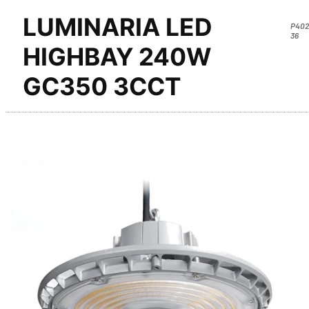
LUMINARIA LED
P402
36
HIGHBAY 240W
GC350 3CCT