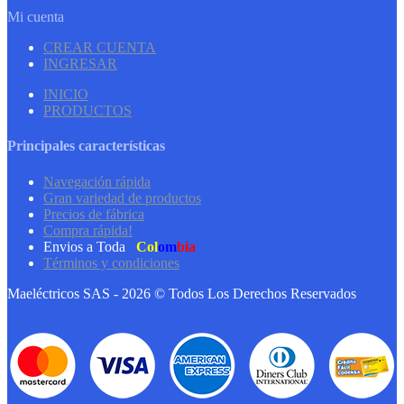
Mi cuenta
CREAR CUENTA
INGRESAR
INICIO
PRODUCTOS
Principales características
Navegación rápida
Gran variedad de productos
Precios de fábrica
Compra rápida!
Envios a Toda
Col
om
bia
Términos y condiciones
Maeléctricos SAS - 2026 © Todos Los Derechos Reservados