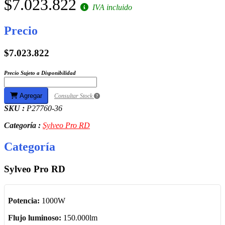
$7.023.822
IVA incluido
Precio
$7.023.822
Precio Sujeto a Disponibilidad
Agregar
Consultar Stock
SKU :
P27760-36
Categoría :
Sylveo Pro RD
Categoría
Sylveo Pro RD
Potencia:
1000W
Flujo luminoso:
150.000lm