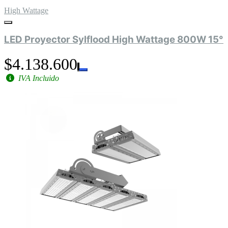
High Wattage
LED Proyector Sylflood High Wattage 800W 15°
$4.138.600
IVA Incluido