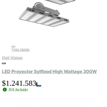
Vista rápida
High Wattage
LED Proyector Sylflood High Wattage 300W
$1.241.583
IVA Incluido