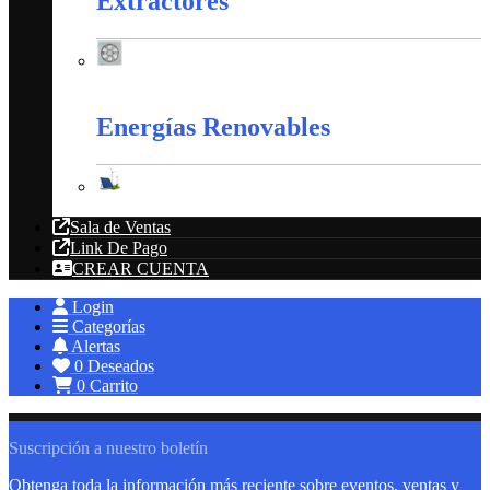
Extractores
Extractores
Energías Renovables
Energías Renovables
Sala de Ventas
Link De Pago
CREAR CUENTA
Login
Categorías
Alertas
0
Deseados
0
Carrito
Suscripción a nuestro boletín
Obtenga toda la información más reciente sobre eventos, ventas y