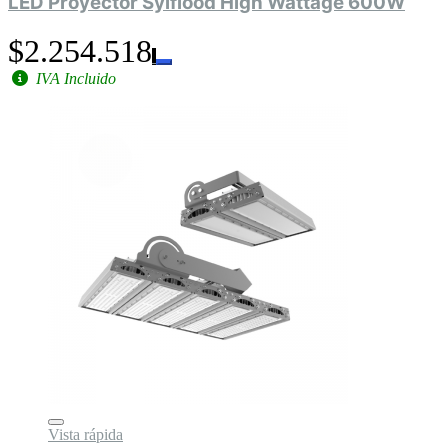
LED Proyector Sylflood High Wattage 600W
$2.254.518
IVA Incluido
Vista rápida