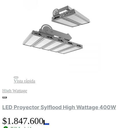
Vista rápida
High Wattage
LED Proyector Sylflood High Wattage 400W
$1.847.600