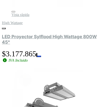
Vista rápida
High Wattage
LED Proyector Sylflood High Wattage 800W
45°
$3.177.865
IVA Incluido