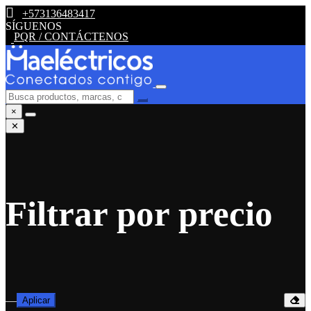
+573136483417
SÍGUENOS
PQR / CONTÁCTENOS
×
✕
Filtrar por precio
—
Aplicar