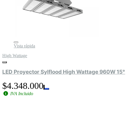
Vista rápida
High Wattage
LED Proyector Sylflood High Wattage 960W 15°
$4.348.000
IVA Incluido