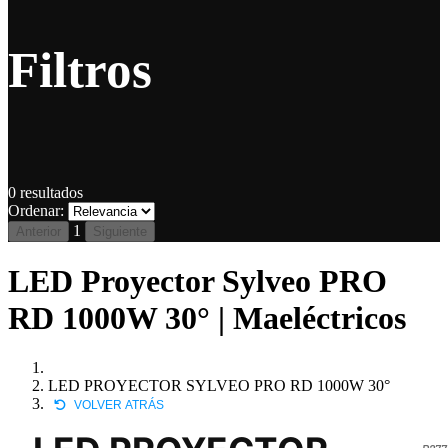
Filtros
0
resultados
Ordenar:
1
Anterior
Siguiente
LED Proyector Sylveo PRO
RD 1000W 30° | Maeléctricos
LED PROYECTOR SYLVEO PRO RD 1000W 30°
VOLVER ATRÁS
P277