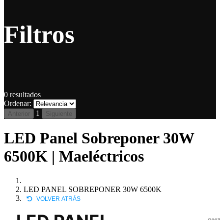
Filtros
0
resultados
Ordenar:
1
Anterior
Siguiente
LED Panel Sobreponer 30W
6500K | Maeléctricos
LED PANEL SOBREPONER 30W 6500K
VOLVER ATRÁS
P263