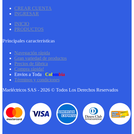
CREAR CUENTA
INGRESAR
INICIO
PRODUCTOS
Principales características
Navegación rápida
Gran variedad de productos
Precios de fábrica
Compra rápida!
Envios a Toda
Col
om
bia
Términos y condiciones
Maeléctricos SAS - 2026 © Todos Los Derechos Reservados