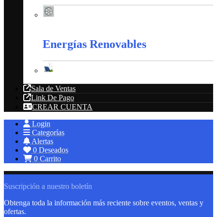
Extractores
Energías Renovables
Energías Renovables
Sala de Ventas
Link De Pago
CREAR CUENTA
Login
Categorías
Alertas
0
Deseados
0
Carrito
Suscripción a nuestro boletín
Obtenga toda la información más reciente sobre eventos, ventas y
ofertas.