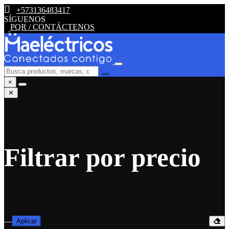
+573136483417
SÍGUENOS
PQR / CONTÁCTENOS
×
✕
Filtrar por precio
—
Aplicar