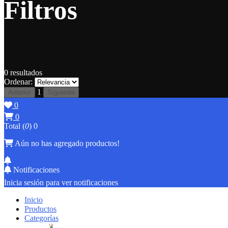
Filtros
0
resultados
Ordenar:
1
Anterior
Siguiente
0
0
Total (
0
)
0
Aún no has agregado productos!
Notificaciones
Inicia sesión para ver notificaciones
Inicio
Productos
Categorías