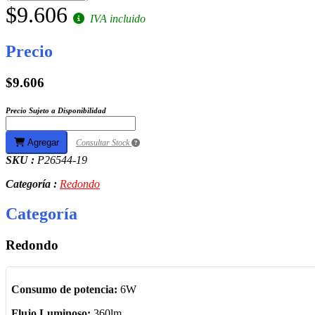
$9.606
IVA incluido
Precio
$9.606
Precio Sujeto a Disponibilidad
Agregar
Consultar Stock
SKU :
P26544-19
Categoría :
Redondo
Categoría
Redondo
Consumo de potencia:
6W
Flujo Luminoso:
360lm