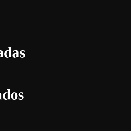
adas
ados