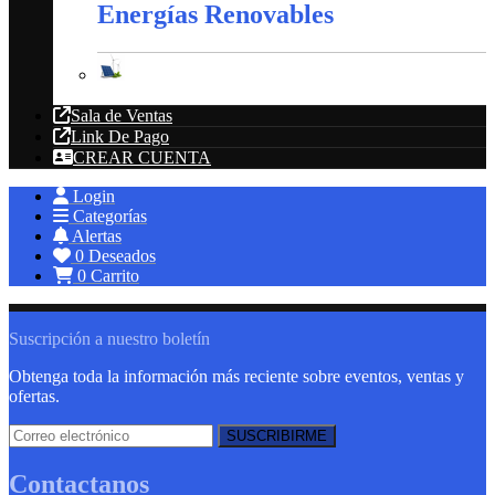
Energías Renovables
Energías Renovables
Sala de Ventas
Link De Pago
CREAR CUENTA
Login
Categorías
Alertas
0
Deseados
0
Carrito
Suscripción a nuestro boletín
Obtenga toda la información más reciente sobre eventos, ventas y
ofertas.
Contactanos