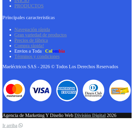
INICIO
PRODUCTOS
Principales características
Navegación rápida
Gran variedad de productos
Precios de fábrica
Compra rápida!
Envios a Toda
Col
om
bia
Términos y condiciones
Maeléctricos SAS - 2026 © Todos Los Derechos Reservados
Agencia de Marketing Y Diseño Web
División Digital
2026
Ir arriba