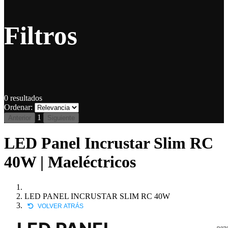
Filtros
0
resultados
Ordenar:
1
Anterior
Siguiente
LED Panel Incrustar Slim RC
40W | Maeléctricos
LED PANEL INCRUSTAR SLIM RC 40W
VOLVER ATRÁS
P279