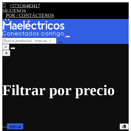
+573136483417
SÍGUENOS
PQR / CONTÁCTENOS
×
✕
Filtrar por precio
—
Aplicar