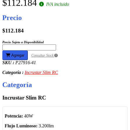
$112.184
IVA incluido
Precio
$112.184
Precio Sujeto a Disponibilidad
Agregar
Consultar Stock
SKU :
P27916-41
Categoría :
Incrustar Slim RC
Categoría
Incrustar Slim RC
Potencia:
40W
Flujo Luminoso:
3.200lm