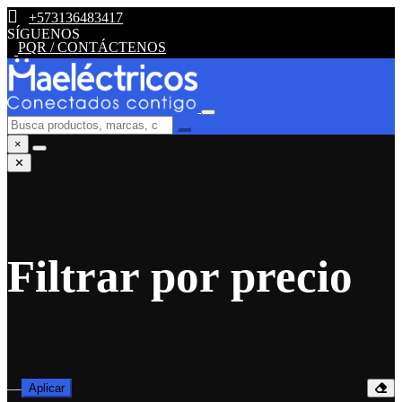
+573136483417
SÍGUENOS
PQR / CONTÁCTENOS
×
✕
Filtrar por precio
—
Aplicar