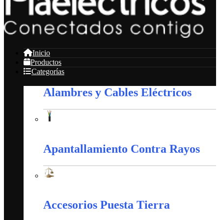
Inicio
Productos
Categorías
Alambres y Cables Eléctricos
Alambres y Cables Eléctricos
Apantallamiento Contra Rayos
Apantallamiento Contra Rayos
Accesorios Puesta Tierra