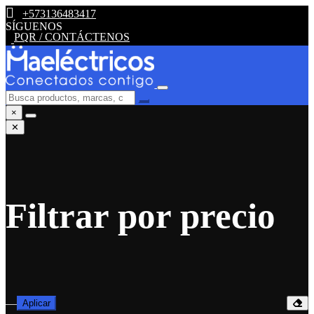
+573136483417
SÍGUENOS
PQR / CONTÁCTENOS
×
✕
Filtrar por precio
—
Aplicar