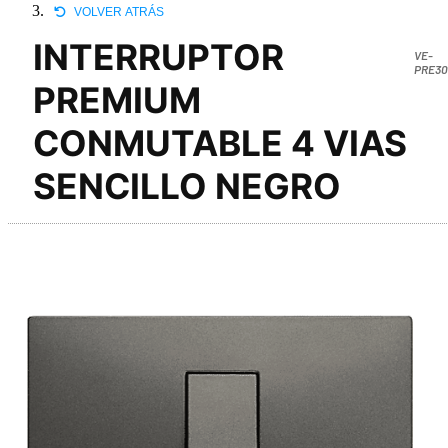
VOLVER ATRÁS
INTERRUPTOR
VE-
PRE30
PREMIUM
CONMUTABLE 4 VIAS
SENCILLO NEGRO