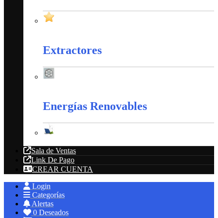
Productos en Promoción
Extractores
Extractores
Energías Renovables
Energías Renovables
Sala de Ventas
Link De Pago
CREAR CUENTA
Login
Categorías
Alertas
0
Deseados