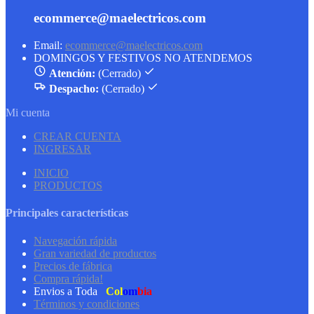
ecommerce@maelectricos.com
Email:
ecommerce@maelectricos.com
DOMINGOS Y FESTIVOS NO ATENDEMOS
Atención:
(Cerrado)
Despacho:
(Cerrado)
Mi cuenta
CREAR CUENTA
INGRESAR
INICIO
PRODUCTOS
Principales características
Navegación rápida
Gran variedad de productos
Precios de fábrica
Compra rápida!
Envios a Toda
Col
om
bia
Términos y condiciones