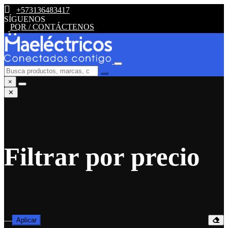
+573136483417
SÍGUENOS
PQR / CONTÁCTENOS
×
✕
Filtrar por precio
—
Aplicar