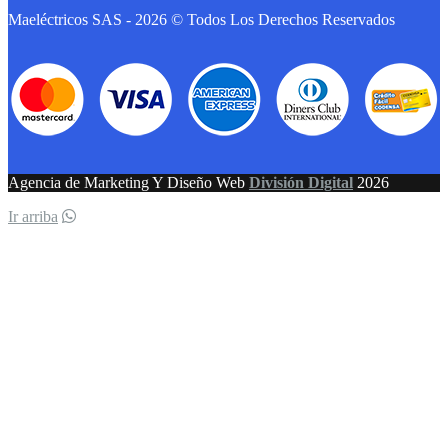
Maeléctricos SAS - 2026 © Todos Los Derechos Reservados
Agencia de Marketing Y Diseño Web
División Digital
2026
Ir arriba