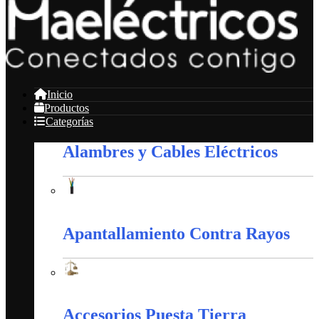
Inicio
Productos
Categorías
Alambres y Cables Eléctricos
Alambres y Cables Eléctricos
Apantallamiento Contra Rayos
Apantallamiento Contra Rayos
Accesorios Puesta Tierra