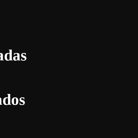
adas
ados