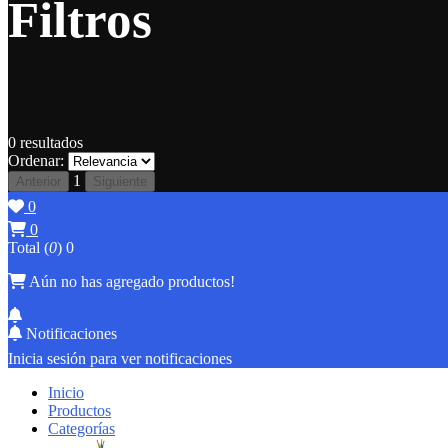
Filtros
0
resultados
Ordenar:
1
Anterior
Siguiente
0
0
Total (
0
)
0
Aún no has agregado productos!
Notificaciones
Inicia sesión para ver notificaciones
Inicio
Productos
Categorías