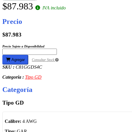
$87.983
IVA incluido
Precio
$87.983
Precio Sujeto a Disponibilidad
Agregar
Consultar Stock
SKU :
C81GGDS4C
Categoría :
Tipo GD
Categoría
Tipo GD
Calibre:
4 AWG
Tipo:
GAR