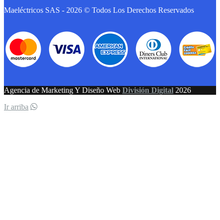
Maeléctricos SAS - 2026 © Todos Los Derechos Reservados
Agencia de Marketing Y Diseño Web
División Digital
2026
Ir arriba