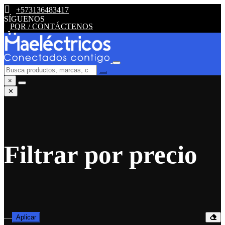
+573136483417
SÍGUENOS
PQR / CONTÁCTENOS
×
✕
Filtrar por precio
—
Aplicar