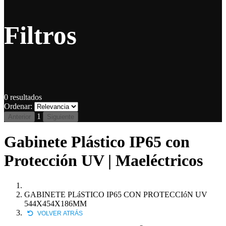
Filtros
0
resultados
Ordenar:
1
Anterior
Siguiente
Gabinete Plástico IP65 con
Protección UV | Maeléctricos
GABINETE PLáSTICO IP65 CON PROTECCIóN UV
544X454X186MM
VOLVER ATRÁS