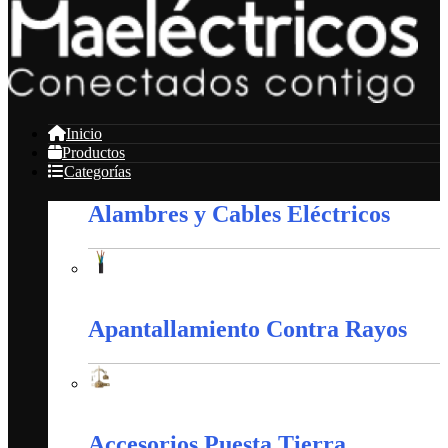
Inicio
Productos
Categorías
Alambres y Cables Eléctricos
Alambres y Cables Eléctricos
Apantallamiento Contra Rayos
Apantallamiento Contra Rayos
Accesorios Puesta Tierra