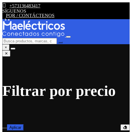
+573136483417
SÍGUENOS
PQR / CONTÁCTENOS
×
✕
Filtrar por precio
—
Aplicar