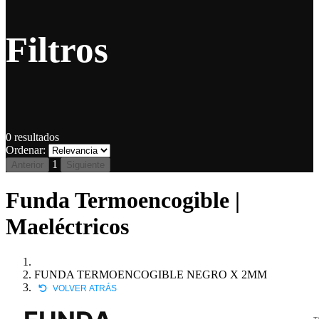
Filtros
0
resultados
Ordenar:
1
Anterior
Siguiente
Funda Termoencogible |
Maeléctricos
FUNDA TERMOENCOGIBLE NEGRO X 2MM
VOLVER ATRÁS
T