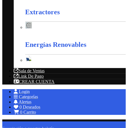
Extractores
Extractores
Energías Renovables
Energías Renovables
Sala de Ventas
Link De Pago
CREAR CUENTA
Login
Categorías
Alertas
0
Deseados
0
Carrito