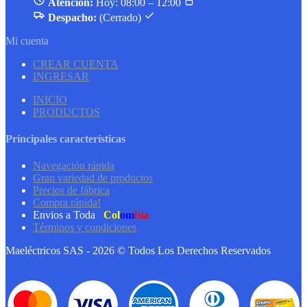
Atención:
Hoy: 08:00 – 12:00
Despacho:
(Cerrado)
Mi cuenta
CREAR CUENTA
INGRESAR
INICIO
PRODUCTOS
Principales características
Navegación rápida
Gran variedad de productos
Precios de fábrica
Compra rápida!
Envios a Toda
Col
om
bia
Términos y condiciones
Maeléctricos SAS - 2026 © Todos Los Derechos Reservados