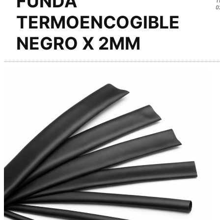
FUNDA
0
TERMOENCOGIBLE
NEGRO X 2MM