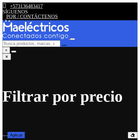
+573136483417
SÍGUENOS
PQR / CONTÁCTENOS
×
✕
Filtrar por precio
—
Aplicar