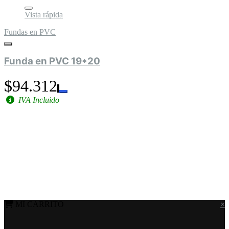
Vista rápida
Fundas en PVC
Funda en PVC 19*20
$94.312
IVA Incluido
MI CARRITO
×