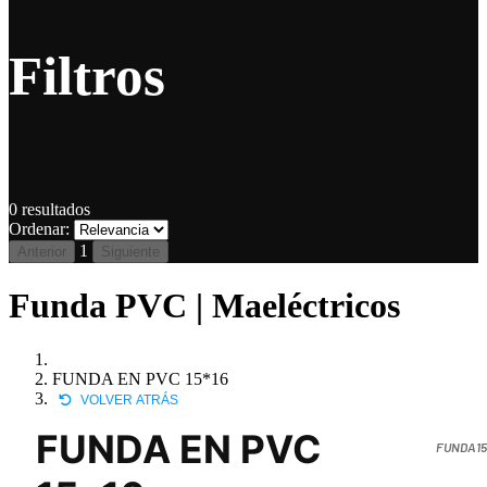
Filtros
0
resultados
Ordenar:
1
Anterior
Siguiente
Funda PVC | Maeléctricos
FUNDA EN PVC 15*16
VOLVER ATRÁS
FUNDA EN PVC
FUNDA15