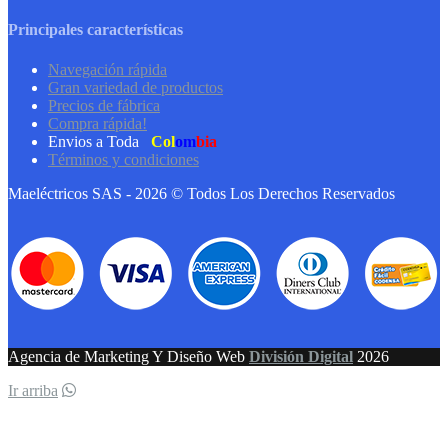
Principales características
Navegación rápida
Gran variedad de productos
Precios de fábrica
Compra rápida!
Envios a Toda
Col
om
bia
Términos y condiciones
Maeléctricos SAS - 2026 © Todos Los Derechos Reservados
Agencia de Marketing Y Diseño Web
División Digital
2026
Ir arriba