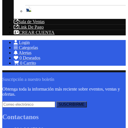
Energías Renovables
Sala de Ventas
Link De Pago
CREAR CUENTA
Login
Categorías
Alertas
0
Deseados
0
Carrito
Suscripción a nuestro boletín
Obtenga toda la información más reciente sobre eventos, ventas y
ofertas.
Contactanos