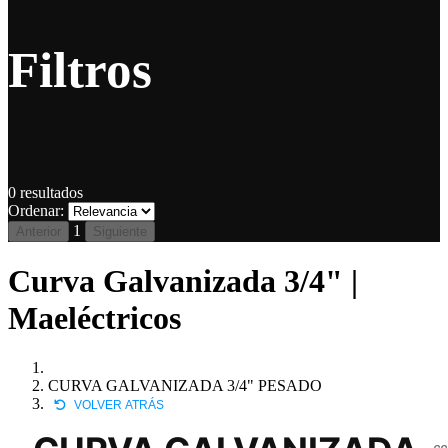
Filtros
0
resultados
Ordenar:
1
Anterior
Siguiente
Curva Galvanizada 3/4" |
Maeléctricos
CURVA GALVANIZADA 3/4" PESADO
VOLVER ATRÁS
CG