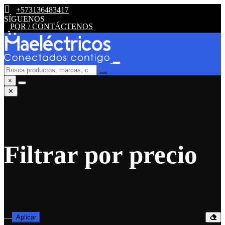
+573136483417
SÍGUENOS
PQR / CONTÁCTENOS
×
✕
Filtrar por precio
—
Aplicar