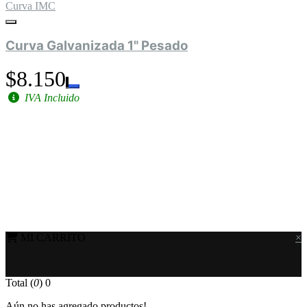
Curva IMC
Curva Galvanizada 1" Pesado
$8.150
IVA Incluido
MI CARRITO
×
Total (
0
)
0
Aún no has agregado productos!