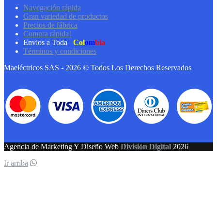
Navegación rápida
Gran variedad de productos
Precios de fábrica
Compra rápida!
Envios a Toda
Col
om
bia
Términos y condiciones
Maeléctricos SAS - 2026 © Todos Los Derechos Reservados
Agencia de Marketing Y Diseño Web
División Digital
2026
Ir arriba