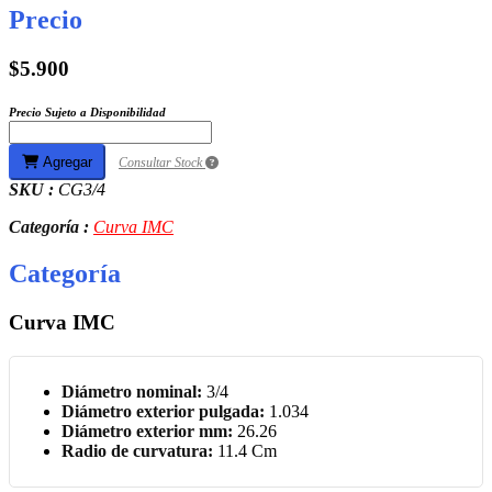
Precio
$5.900
Precio Sujeto a Disponibilidad
Agregar
Consultar Stock
SKU :
CG3/4
Categoría :
Curva IMC
Categoría
Curva IMC
Diámetro
nominal:
3/4
Diámetro exterior pulgada:
1.034
Diámetro exterior mm:
26.26
Radio de curvatura:
11.4 Cm