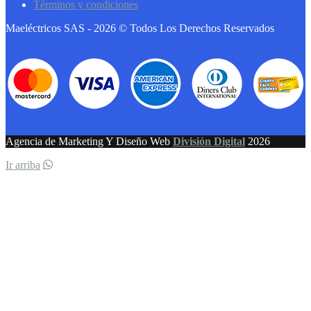
Términos y condiciones
Maeléctricos SAS - 2026 © Todos Los Derechos Reservados
Agencia de Marketing Y Diseño Web
División Digital
2026
Ir arriba