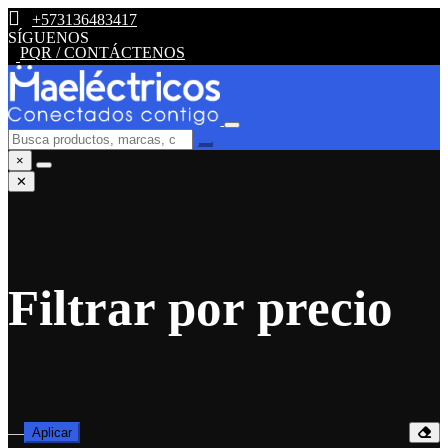
+573136483417
SÍGUENOS
PQR / CONTÁCTENOS
×
✕
Filtrar por precio
—
Aplicar