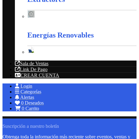
Extractores
Energías Renovables
Energías Renovables
Sala de Ventas
Link De Pago
CREAR CUENTA
Login
Categorías
Alertas
0
Deseados
0
Carrito
Suscripción a nuestro boletín
Obtenga toda la información más reciente sobre eventos, ventas y