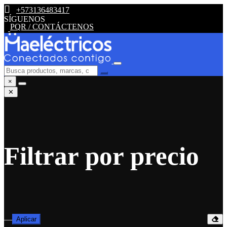
+573136483417
SÍGUENOS
PQR / CONTÁCTENOS
×
✕
Filtrar por precio
—
Aplicar