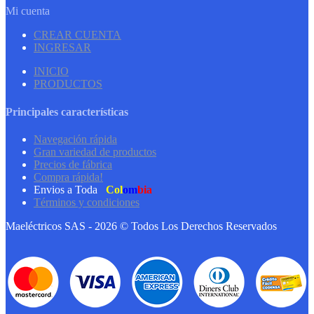
Mi cuenta
CREAR CUENTA
INGRESAR
INICIO
PRODUCTOS
Principales características
Navegación rápida
Gran variedad de productos
Precios de fábrica
Compra rápida!
Envios a Toda
Col
om
bia
Términos y condiciones
Maeléctricos SAS - 2026 © Todos Los Derechos Reservados