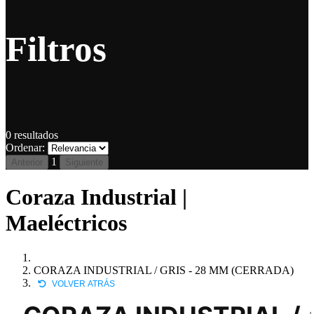
Filtros
0
resultados
Ordenar:
1
Anterior
Siguiente
Coraza Industrial |
Maeléctricos
CORAZA INDUSTRIAL / GRIS - 28 MM (CERRADA)
VOLVER ATRÁS
L