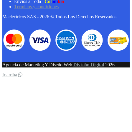
Envios a Toda
Col
om
bia
Términos y condiciones
Maeléctricos SAS - 2026 © Todos Los Derechos Reservados
Agencia de Marketing Y Diseño Web
División Digital
2026
Ir arriba