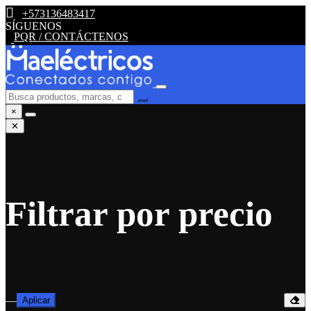
+573136483417
SÍGUENOS
PQR / CONTÁCTENOS
×
✕
Filtrar por precio
—
Aplicar