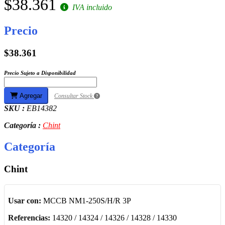
$38.361
IVA incluido
Precio
$38.361
Precio Sujeto a Disponibilidad
Agregar
Consultar Stock
SKU :
EB14382
Categoría :
Chint
Categoría
Chint
Usar con:
MCCB NM1-250S/H/R 3P
Referencias:
14320 / 14324 / 14326 / 14328 / 14330