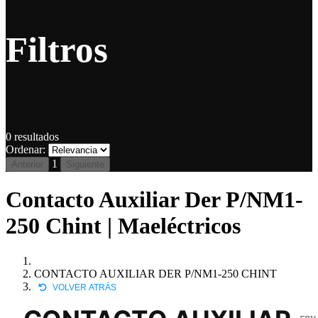
Filtros
0
resultados
Ordenar:
1
Anterior
Siguiente
Contacto Auxiliar Der P/NM1-
250 Chint | Maeléctricos
CONTACTO AUXILIAR DER P/NM1-250 CHINT
VOLVER ATRÁS
EB14