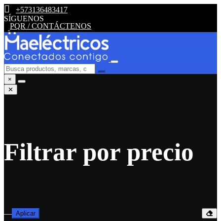
+573136483417
SÍGUENOS
PQR / CONTÁCTENOS
×
✕
Filtrar por precio
—
Aplicar