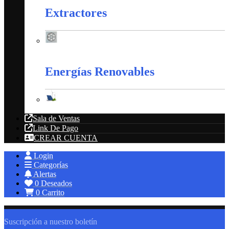
Extractores
Extractores
Energías Renovables
Energías Renovables
Sala de Ventas
Link De Pago
CREAR CUENTA
Login
Categorías
Alertas
0
Deseados
0
Carrito
Suscripción a nuestro boletín