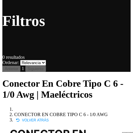
Filtros
0
resultados
Ordenar:
1
Anterior
Siguiente
Conector En Cobre Tipo C 6 -
1/0 Awg | Maeléctricos
CONECTOR EN COBRE TIPO C 6 - 1/0 AWG
VOLVER ATRÁS
C21C11