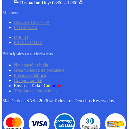
Despacho:
Hoy: 08:00 – 12:00
Mi cuenta
CREAR CUENTA
INGRESAR
INICIO
PRODUCTOS
Principales características
Navegación rápida
Gran variedad de productos
Precios de fábrica
Compra rápida!
Envios a Toda
Col
om
bia
Términos y condiciones
Maeléctricos SAS - 2026 © Todos Los Derechos Reservados