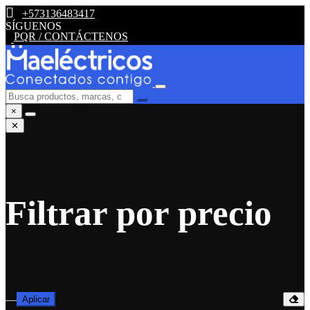
+573136483417
SÍGUENOS
PQR / CONTÁCTENOS
×
✕
Filtrar por precio
—
Aplicar