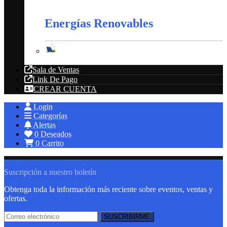
Extractores
Energías Renovables
Energías Renovables
Sala de Ventas
Link De Pago
CREAR CUENTA
Login
Categorías
Alertas
0
Deseados
0
Carrito
Suscripción a nuestro boletín
Obtenga toda la información más reciente sobre eventos, ventas y
ofertas.