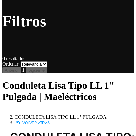
Filtros
0
resultados
Ordenar:
1
Anterior
Siguiente
Conduleta Lisa Tipo LL 1"
Pulgada | Maeléctricos
CONDULETA LISA TIPO LL 1" PULGADA
VOLVER ATRÁS
CL