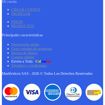
Mi cuenta
CREAR CUENTA
INGRESAR
INICIO
PRODUCTOS
Principales características
Navegación rápida
Gran variedad de productos
Precios de fábrica
Compra rápida!
Envios a Toda
Col
om
bia
Términos y condiciones
Maeléctricos SAS - 2026 © Todos Los Derechos Reservados