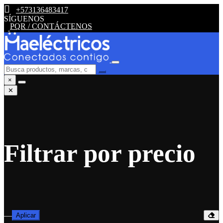
+573136483417
SÍGUENOS
PQR / CONTÁCTENOS
×
✕
Filtrar por precio
—
Aplicar