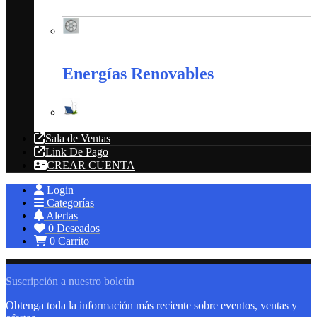
Extractores
Energías Renovables
Energías Renovables
Sala de Ventas
Link De Pago
CREAR CUENTA
Login
Categorías
Alertas
0
Deseados
0
Carrito
Suscripción a nuestro boletín
Obtenga toda la información más reciente sobre eventos, ventas y